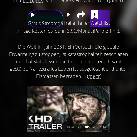
und
Ed Harris
. Mit einer FSK-Freigabe ab 16 Jahren.
Trailer
Teilen
Watchlist
Gratis Streamen
7 Tage kostenlos, dann 3.99/Monat (Partnerlink).
Die Welt im Jahr 2031: Ein Versuch, die globale
Erwärmung zu stoppen, ist katastrophal fehlgeschlagen
und hat stattdessen die Erde in eine neue Eiszeit
gestürzt. Nahezu alles Leben ist ausgelöscht und unter
Eismassen begraben ...
(mehr)
243.7K
98%
2:04