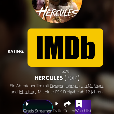
RATING:
60%
HERCULES
(2014)
Ein Abenteuerfilm mit
Dwayne Johnson
,
Ian McShane
und
John Hurt
. Mit einer FSK-Freigabe ab 12 Jahren.
Trailer
Teilen
Watchlist
Gratis Streamen