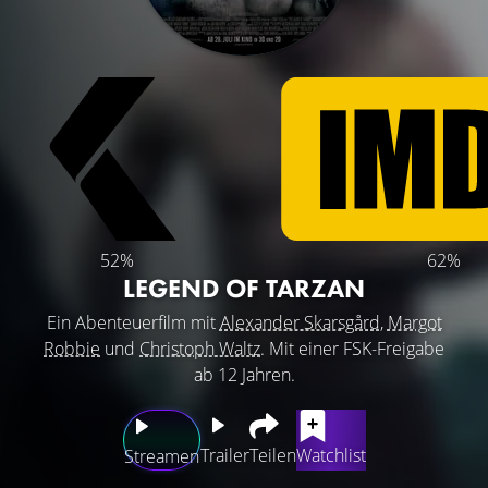
52%
62%
LEGEND OF TARZAN
Ein Abenteuerfilm mit
Alexander Skarsgård
,
Margot
Robbie
und
Christoph Waltz
. Mit einer FSK-Freigabe
ab 12 Jahren.
Trailer
Teilen
Watchlist
Streamen