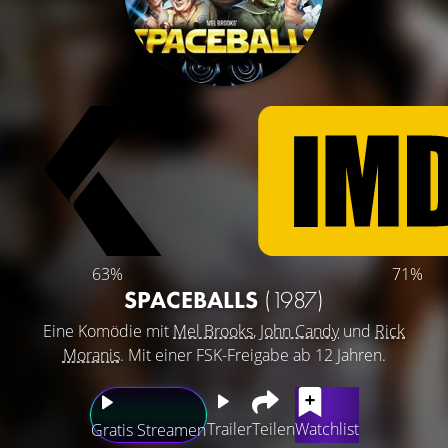
63%
71%
SPACEBALLS
(1987)
Eine Komödie mit
Mel Brooks
,
John Candy
und
Rick
Moranis
. Mit einer FSK-Freigabe ab 12 Jahren.
Trailer
Teilen
Watchlist
Gratis Streamen