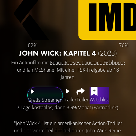
82%
76%
JOHN WICK: KAPITEL 4
(2023)
Ein Actionfilm mit
Keanu Reeves
,
Laurence Fishburne
und
Ian McShane
. Mit einer FSK-Freigabe ab 18
Jahren.
Trailer
Teilen
Watchlist
Gratis Streamen
7 Tage kostenlos, dann 3.99/Monat (Partnerlink).
"John Wick 4" ist ein amerikanischer Action-Thriller
und der vierte Teil der beliebten John-Wick-Reihe.