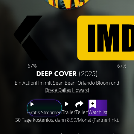
67%
67%
DEEP COVER
(2025)
Ein Actionfilm mit
Sean Bean
,
Orlando Bloom
und
Bryce Dallas Howard
Trailer
Teilen
Watchlist
Gratis Streamen
30 Tage kostenlos, dann 8.99/Monat (Partnerlink).