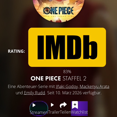
RATING:
83%
ONE PIECE
STAFFEL 2
Eine Abenteuer-Serie mit
Iñaki Godoy
,
Mackenyu Arata
und
Emily Rudd
. Seit 10. März 2026 verfügbar.
Trailer
Teilen
Watchlist
Streamen