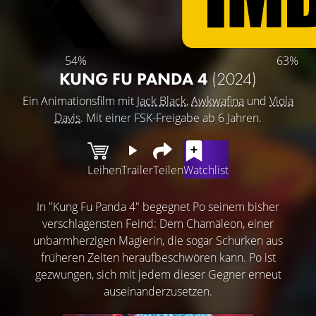
54%
63%
KUNG FU PANDA 4
(2024)
Ein Animationsfilm mit
Jack Black
,
Awkwafina
und
Viola
Davis
. Mit einer FSK-Freigabe ab 6 Jahren.
Leihen
Trailer
Teilen
Watchlist
In "Kung Fu Panda 4" begegnet Po seinem bisher
verschlagensten Feind: Dem Chamäleon, einer
unbarmherzigen Magierin, die sogar Schurken aus
früheren Zeiten heraufbeschwören kann. Po ist
gezwungen, sich mit jedem dieser Gegner erneut
auseinanderzusetzen.