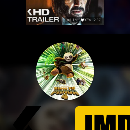
1.1M
97%
2:37