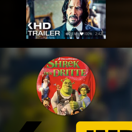
2.1M
100%
2:42