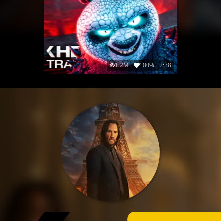
1.2M
100%
2:38