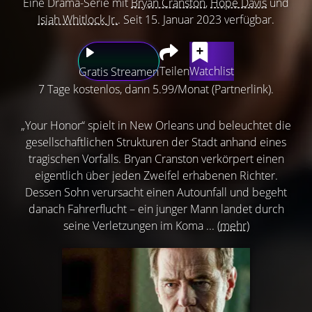
Eine Drama-Serie mit
Bryan Cranston
,
Hope Davis
und
Isiah Whitlock Jr.
. Seit 15. Januar 2023 verfügbar.
Teilen
Watchlist
Gratis Streamen
7 Tage kostenlos, dann 5.99/Monat (Partnerlink).
„Your Honor“ spielt in New Orleans und beleuchtet die
gesellschaftlichen Strukturen der Stadt anhand eines
tragischen Vorfalls. Bryan Cranston verkörpert einen
eigentlich über jeden Zweifel erhabenen Richter.
Dessen Sohn verursacht einen Autounfall und begeht
danach Fahrerflucht – ein junger Mann landet durch
seine Verletzungen im Koma ...
(mehr)