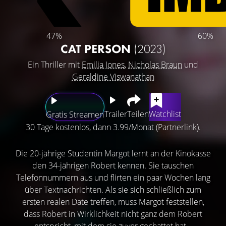
47%
60%
CAT PERSON
(2023)
Ein Thriller mit
Emilia Jones
,
Nicholas Braun
und
Geraldine Viswanathan
Trailer
Teilen
Watchlist
Gratis Streamen
30 Tage kostenlos, dann 3.99/Monat (Partnerlink).
Die 20-jährige Studentin Margot lernt an der Kinokasse
den 34-jährigen Robert kennen. Sie tauschen
Telefonnummern aus und flirten ein paar Wochen lang
über Textnachrichten. Als sie sich schließlich zum
ersten realen Date treffen, muss Margot feststellen,
dass Robert in Wirklichkeit nicht ganz dem Robert
entspricht, mit dem sie zuvor gechattet hat…