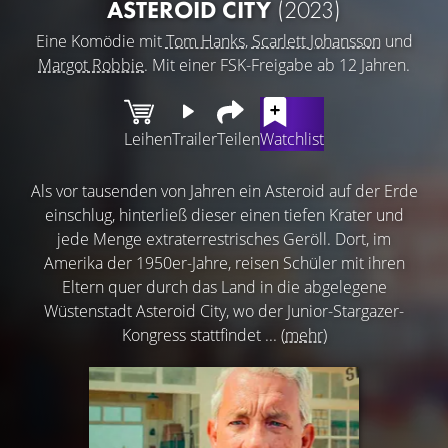
ASTEROID CITY
(2023)
Eine Komödie mit
Tom Hanks
,
Scarlett Johansson
und
Margot Robbie
. Mit einer FSK-Freigabe ab 12 Jahren.
Leihen
Trailer
Teilen
Watchlist
Als vor tausenden von Jahren ein Asteroid auf der Erde
einschlug, hinterließ dieser einen tiefen Krater und
jede Menge extraterrestrisches Geröll. Dort, im
Amerika der 1950er-Jahre, reisen Schüler mit ihren
Eltern quer durch das Land in die abgelegene
Wüstenstadt Asteroid City, wo der Junior-Stargazer-
Kongress stattfindet ...
(mehr)