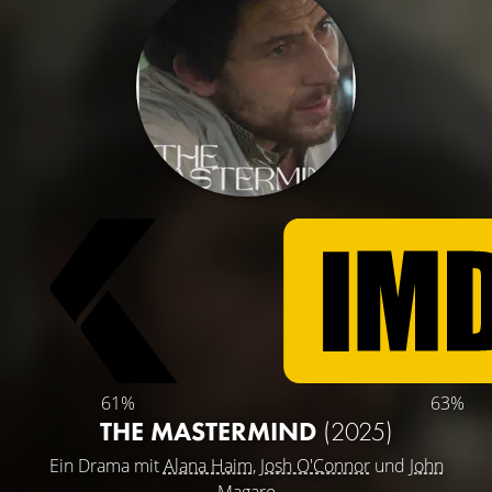
61%
63%
THE MASTERMIND
(2025)
Ein Drama mit
Alana Haim
,
Josh O'Connor
und
John
Magaro