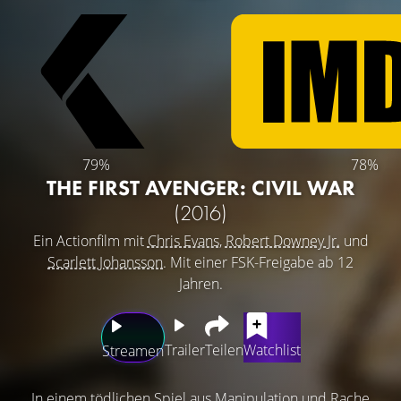
79%
78%
THE FIRST AVENGER: CIVIL WAR
(2016)
Ein Actionfilm mit
Chris Evans
,
Robert Downey Jr.
und
Scarlett Johansson
. Mit einer FSK-Freigabe ab 12
Jahren.
Trailer
Teilen
Watchlist
Streamen
In einem tödlichen Spiel aus Manipulation und Rache