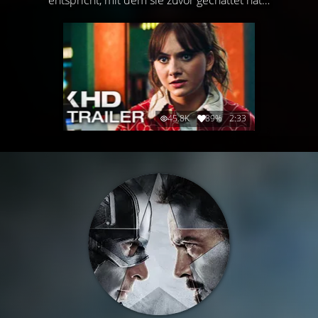
45.8K
89%
2:33