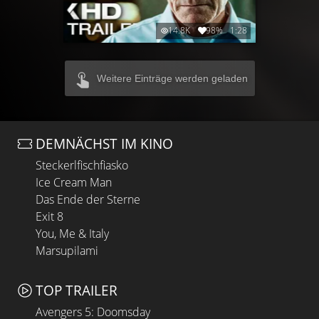
14.8K
98%
1:28
Weitere Einträge werden geladen
DEMNÄCHST IM KINO
Steckerlfischfiasko
Ice Cream Man
Das Ende der Sterne
Exit 8
You, Me & Italy
Marsupilami
TOP TRAILER
Avengers 5: Doomsday