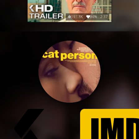
193.8K
94%
2:37