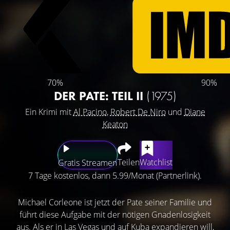
70%
90%
DER PATE: TEIL II
(1975)
Ein Krimi mit
Al Pacino
,
Robert De Niro
und
Diane
Keaton
Teilen
Watchlist
Gratis Streamen
7 Tage kostenlos, dann 5.99/Monat (Partnerlink).
Michael Corleone ist jetzt der Pate seiner Familie und
führt diese Aufgabe mit der nötigen Gnadenlosigkeit
aus. Als er in Las Vegas und auf Kuba expandieren will,