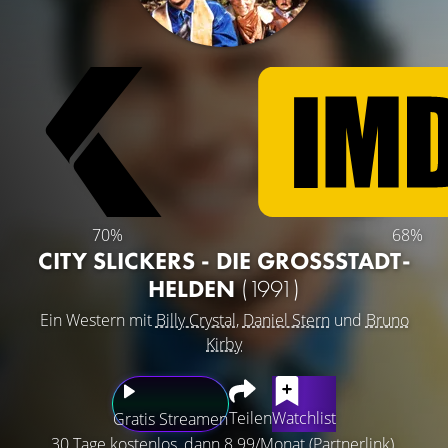
70%
68%
CITY SLICKERS - DIE GROSSSTADT-H
ELDEN
(1991)
Ein Western mit
Billy Crystal
,
Daniel Stern
und
Bruno
Kirby
Teilen
Watchlist
Gratis Streamen
30 Tage kostenlos, dann 8.99/Monat (Partnerlink).