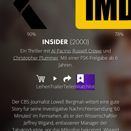
90%
78%
INSIDER
(2000)
Ein Thriller mit
Al Pacino
,
Russell Crowe
und
Christopher Plummer
. Mit einer FSK-Freigabe ab 6
Jahren.
Leihen
Trailer
Teilen
Watchlist
Der CBS-Journalist Lowell Bergman wittert eine gute
Story für seine investigative Nachrichtensendung '60
Minutes' im Fernsehen, als er den Wissenschaftler
Jeffrey Wigand, entlassener Manager der
Tabakindustrie, vor das Mikrofon bekommt. Wigand