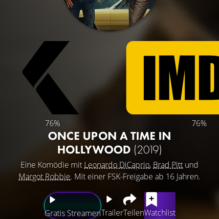
76%
76%
ONCE UPON A TIME IN
HOLLYWOOD
(2019)
Eine Komödie mit
Leonardo DiCaprio
,
Brad Pitt
und
Margot Robbie
. Mit einer FSK-Freigabe ab 16 Jahren.
Trailer
Teilen
Watchlist
Gratis Streamen