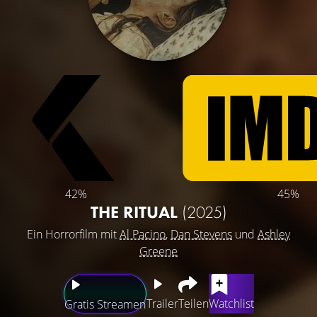
42%
45%
THE RITUAL
(2025)
Ein Horrorfilm mit
Al Pacino
,
Dan Stevens
und
Ashley
Greene
Trailer
Teilen
Watchlist
Gratis Streamen