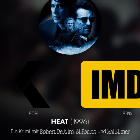
80%
83%
HEAT
(1996)
Ein Krimi mit
Robert De Niro
,
Al Pacino
und
Val Kilmer