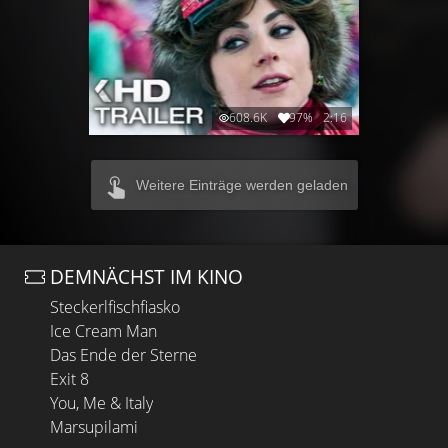
608.6K
97%
2:16
Weitere Einträge werden geladen
DEMNÄCHST IM KINO
Steckerlfischfiasko
Ice Cream Man
Das Ende der Sterne
Exit 8
You, Me & Italy
Marsupilami