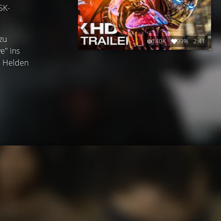
SK-
zu
140K
99%
2:41
e" ins
e Helden