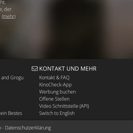
ht,
e, der
.
(mehr)
KONTAKT UND MEHR
n and Grogu
Kontakt & FAQ
KinoCheck-App
Werbung buchen
Offene Stellen
Video Schnittstelle (API)
ein Bestes
Switch to English
m
 - 
Datenschutzerklärung