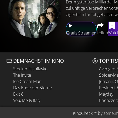
Der mysteriöse Milliardär M
zukünftige Verbrechen vor
eigentlich für tot gehalten 
Teilen
Watch
Gratis Streamen
DEMNÄCHST IM KINO
TOP TR
Steckerlfischfiasko
Avengers
The Invite
Spider-Ma
Ice Cream Man
Jumanji: 
Das Ende der Sterne
Resident E
Exit 8
Mayday
You, Me & Italy
Ebenezer:
KinoCheck
 ™ by 
some.m