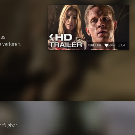
das
 verloren.
3.8K
69%
2:04
verfügbar.