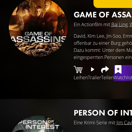
GAME OF ASSA
Ein Actionfilm mit
Bai Ling
,
W
David, Kim Lee, Jin-Soo, E
offenbar zu einer Burg gehö
Dazu kommt: Unter dem Mant
eingesperrten Personen ein
Leihen
Trailer
Teilen
Watchlis
PERSON OF IN
Eine Krimi-Serie mit
Jim Cav