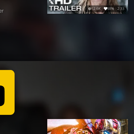
12.6K
98%
2:33
er