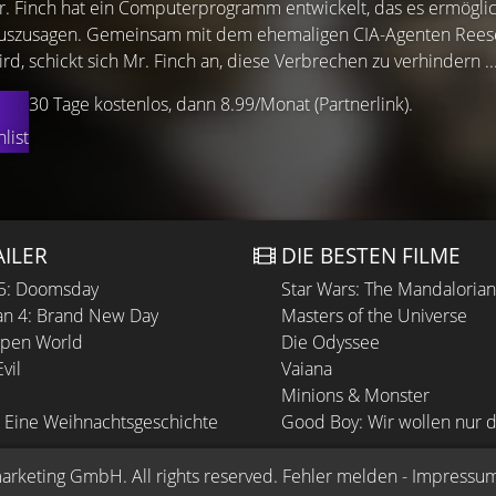
r. Finch hat ein Computerprogramm entwickelt, das es ermöglic
auszusagen. Gemeinsam mit dem ehemaligen CIA-Agenten Rees
wird, schickt sich Mr. Finch an, diese Verbrechen zu verhindern ..
30 Tage kostenlos, dann 8.99/Monat (Partnerlink).
list
AILER
DIE BESTEN FILME
 5: Doomsday
Star Wars: The Mandaloria
n 4: Brand New Day
Masters of the Universe
Open World
Die Odyssee
vil
Vaiana
Minions & Monster
 Eine Weihnachtsgeschichte
Good Boy: Wir wollen nur d
arketing GmbH
. All rights reserved.
Fehler melden
 - 
Impressu