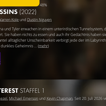
48%
SSINS
(2022)
arren Kole
und
Dustin Nguyen
mma und Tyler erwachen in einem unterirdischen Tunnelsystem, 
rt. Sie haben nichts zu essen und auch ihr Gedächtnis haben sie
el alltäglicher Unscheinbarkeit verbirgt jede der im Labyrinth
 dunkles Geheimnis ...
(mehr)
t
TEREST
STAFFEL 1
iezel
,
Michael Emerson
und
Kevin Chapman
. Seit 20. Juli 2026 