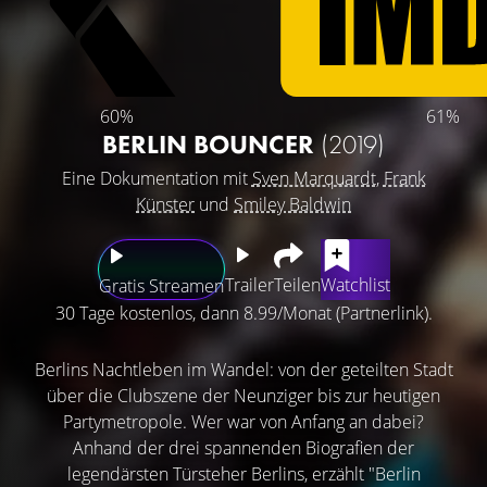
60%
61%
BERLIN BOUNCER
(2019)
Eine Dokumentation mit
Sven Marquardt
,
Frank
Künster
und
Smiley Baldwin
Trailer
Teilen
Watchlist
Gratis Streamen
30 Tage kostenlos, dann 8.99/Monat (Partnerlink).
Berlins Nachtleben im Wandel: von der geteilten Stadt
über die Clubszene der Neunziger bis zur heutigen
Partymetropole. Wer war von Anfang an dabei?
Anhand der drei spannenden Biografien der
legendärsten Türsteher Berlins, erzählt "Berlin