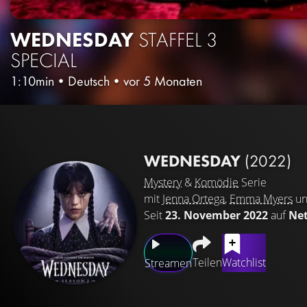
WEDNESDAY
STAFFEL 3
SPECIAL
1:10min
•
Deutsch
•
vor 5 Monaten
WEDNESDAY
(2022)
Mystery
&
Komödie
Serie
mit
Jenna Ortega
,
Emma Myers
u
Seit
23. November 2022
auf
Net
Teilen
Watchlist
Streamen