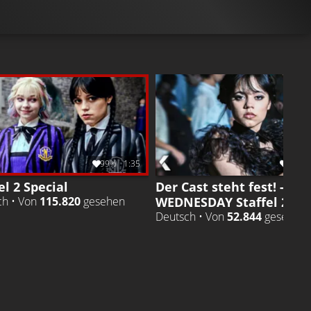
99%
1:35
99%
el 2 Special
Der Cast steht fest! -
WEDNESDAY Staffel 2
ch • Von
115.820
gesehen
Deutsch • Von
52.844
gesehen