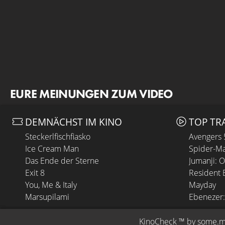
EURE MEINUNGEN ZUM VIDEO
DEMNÄCHST IM KINO
TOP TR
Steckerlfischfiasko
Avengers
Ice Cream Man
Spider-Ma
Das Ende der Sterne
Jumanji: 
Exit 8
Resident E
You, Me & Italy
Mayday
Marsupilami
Ebenezer:
KinoCheck
 ™ by 
some.m