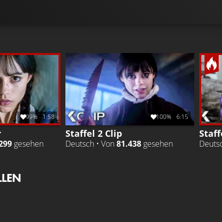
99%
1:58
100%
6:15
r
Staffel 2 Clip
Staff
299
gesehen
Deutsch • Von
81.438
gesehen
Deuts
LLEN