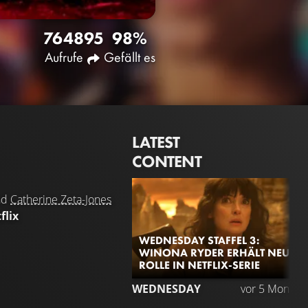
7648
95
98%
Aufrufe
Gefällt es
LATEST
CONTENT
nd
Catherine Zeta-Jones
flix
WEDNESDAY STAFFEL 3:
WINONA RYDER ERHÄLT NEUE
ROLLE IN NETFLIX-SERIE
WEDNESDAY
vor 5 Monate