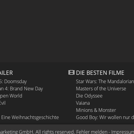
AILER
DIE BESTEN FILME
 5: Doomsday
Star Wars: The Mandaloria
n 4: Brand New Day
Masters of the Universe
Open World
Die Odyssee
vil
Vaiana
Minions & Monster
 Eine Weihnachtsgeschichte
Good Boy: Wir wollen nur d
arketing GmbH
. All rights reserved.
Fehler melden
 - 
Impressu