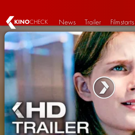
News
Trailer
Filmstarts
KINO
CHECK