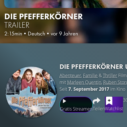
DIE PFEFFERKÖRNER
TRAILER
2:15min
•
Deutsch
•
vor 9 Jahren
DIE PFEFFERKÖRNER
Abenteuer
,
Familie
&
Thriller
Film
mit
Marleen Quentin
,
Ruben Stor
Seit
7. September 2017
im Kino
3
Teilen
Watchlist
Gratis Streamen