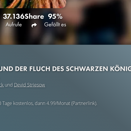
37.136
Share
95%
Aufrufe
Gefällt es
 UND DER FLUCH DES SCHWARZEN KÖNI
ck
und
Devid Striesow
0 Tage kostenlos, dann 4.99/Monat (Partnerlink).