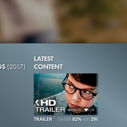
LATEST
CONTENT
GS
(2017)
298.6K
82%
2:15
TRAILER
Gefällt
82%
von
298.637
CLIP &
Gefällt