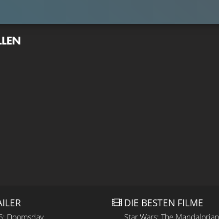
LLEN
AILER
DIE BESTEN FILME
 5: Doomsday
Star Wars: The Mandaloria