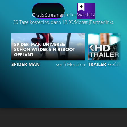
LATEST CONTENT
Teilen
Watchlist
Gratis Streamen
30 Tage kostenlos, dann 12.99/Monat (Partnerlink).
SPIDER-MAN UNIVERSE:
SCHON WIEDER EIN REBOOT
GEPLANT
SPIDER-MAN
vor 5 Monaten
TRAILER
Gefällt
9