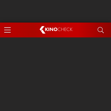
KINO
CHECK
App
DEMNÄCHST IM KINO
Steckerlfischfiasko
Ice Cream Man
Das Ende der Sterne
Exit 8
You, Me & Italy
Marsupilami