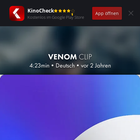
KinoCheck
App öffnen
Kostenlos im Google Play Store
VENOM
CLIP
4:23min
•
Deutsch
•
vor 2 Jahren