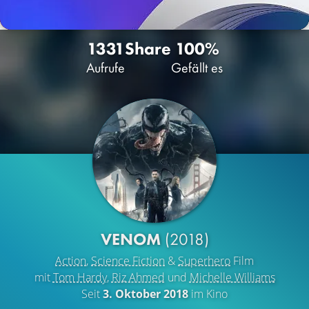
1331
Share
100%
Aufrufe
Gefällt es
VENOM
(2018)
Action
,
Science Fiction
&
Superhero
Film
mit
Tom Hardy
,
Riz Ahmed
und
Michelle Williams
Seit
3. Oktober 2018
im Kino