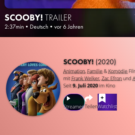
SCOOBY!
TRAILER
2:37min
•
Deutsch
•
vor 6 Jahren
SCOOBY!
(2020)
Animation
,
Familie
&
Komödie
Fi
mit
Frank Welker
,
Zac Efron
und
Seit
9. Juli 2020
im Kino
Teilen
Watchlist
Streamen