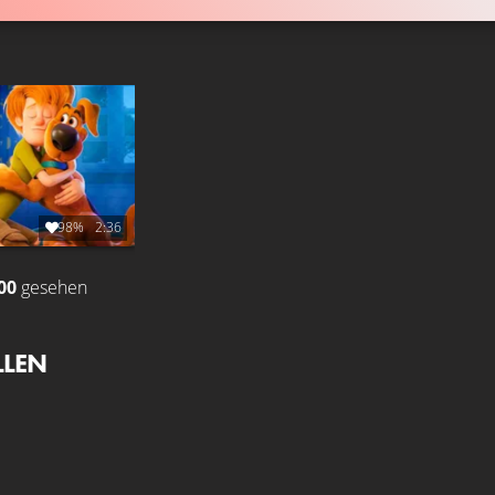
98%
2:36
00
gesehen
LLEN