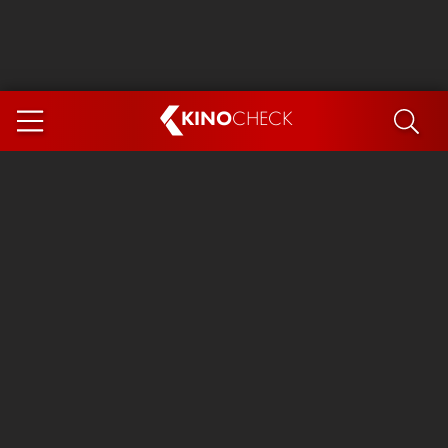
KINO
CHECK
App
DEMNÄCHST IM KINO
Steckerlfischfiasko
Ice Cream Man
Das Ende der Sterne
Exit 8
You, Me & Italy
Marsupilami