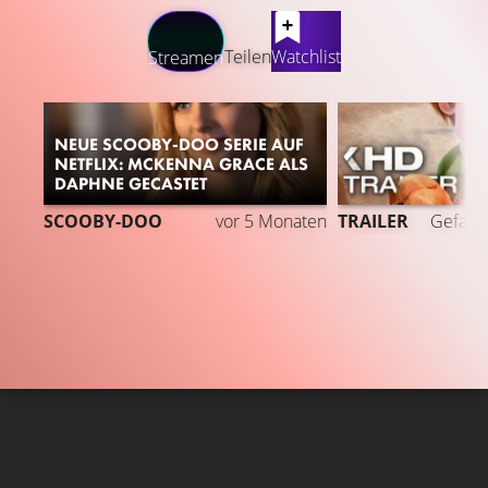
LATEST CONTENT
Teilen
Watchlist
Streamen
NEUE SCOOBY-DOO SERIE AUF
NETFLIX: MCKENNA GRACE ALS
DAPHNE GECASTET
9
SCOOBY-DOO
vor 5 Monaten
TRAILER
Gefällt