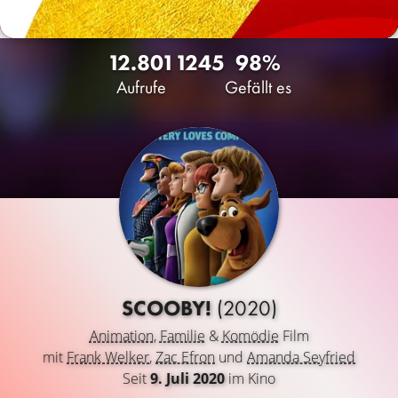
12.801
12
45
98%
Aufrufe
Gefällt es
SCOOBY!
(2020)
Animation
,
Familie
&
Komödie
Film
mit
Frank Welker
,
Zac Efron
und
Amanda Seyfried
Seit
9. Juli 2020
im Kino