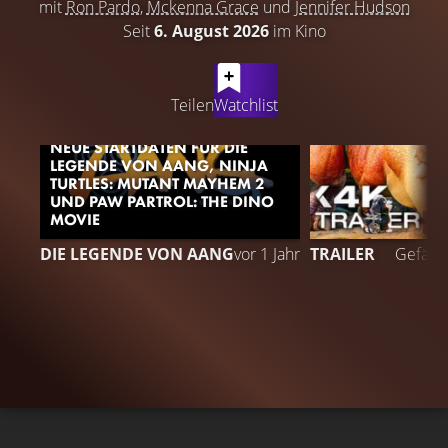
mit
Ron Pardo
,
Mckenna Grace
und
Jennifer Hudson
Seit
6. August 2026
im Kino
LATEST CONTENT
Teilen
Watchlist
NEUE STARTDATEN FÜR DIE
LEGENDE VON AANG, NINJA
TURTLES: MUTANT MAYHEM 2
UND PAW PARTROL: THE DINO
MOVIE
1
DIE LEGENDE VON AANG
vor 1 Jahr
TRAILER
Gefällt