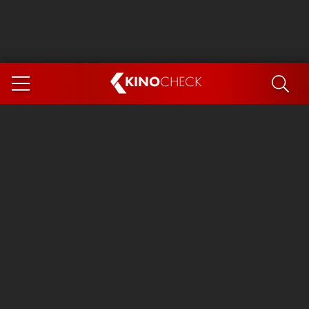
KINO
CHECK
App
DEMNÄCHST IM KINO
Steckerlfischfiasko
Ice Cream Man
Das Ende der Sterne
Exit 8
You, Me & Italy
Marsupilami