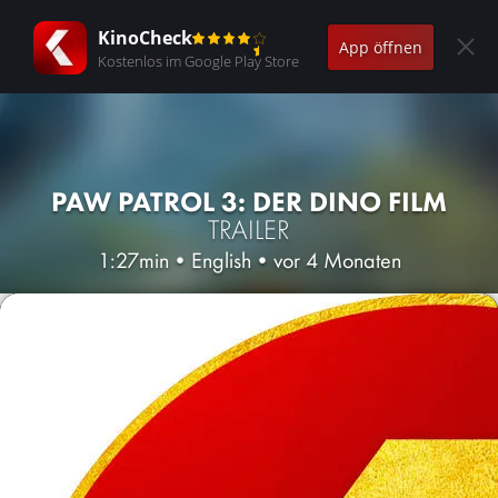
KinoCheck
App öffnen
Kostenlos im Google Play Store
PAW PATROL 3: DER DINO FILM
TRAILER
1:27min
•
English
•
vor 4 Monaten