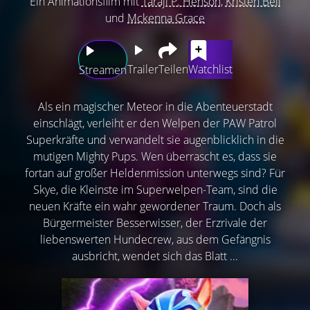
Ein Animationsfilm mit
Taraji P. Henson
,
Kristen Bell
und
Mckenna Grace
Trailer
Teilen
Watchlist
Streamen
Als ein magischer Meteor in die Abenteuerstadt
einschlägt, verleiht er den Welpen der PAW Patrol
Superkräfte und verwandelt sie augenblicklich in die
mutigen Mighty Pups. Wen überrascht es, dass sie
fortan auf großer Heldenmission unterwegs sind? Für
Skye, die Kleinste im Superwelpen-Team, sind die
neuen Kräfte ein wahr gewordener Traum. Doch als
Bürgermeister Besserwisser, der Erzrivale der
liebenswerten Hundecrew, aus dem Gefängnis
ausbricht, wendet sich das Blatt ...