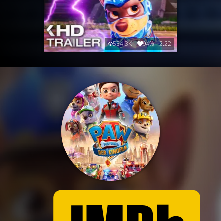
554.3K
94%
2:22