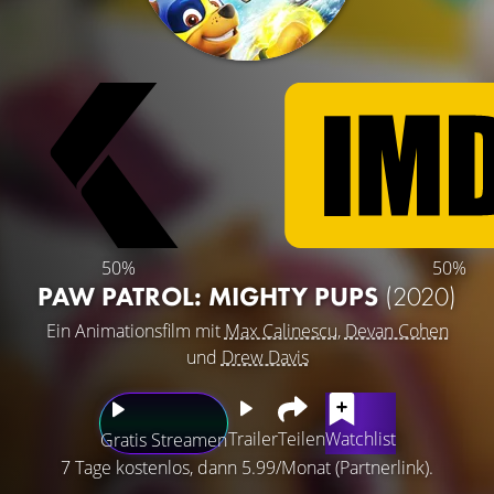
50%
50%
PAW PATROL: MIGHTY PUPS
(2020)
Ein Animationsfilm mit
Max Calinescu
,
Devan Cohen
und
Drew Davis
Trailer
Teilen
Watchlist
Gratis Streamen
7 Tage kostenlos, dann 5.99/Monat (Partnerlink).