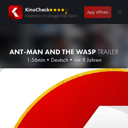
KinoCheck
App öffnen
Kostenlos im Google Play Store
ANT-MAN AND THE WASP
TRAILER
1:56min
•
Deutsch
•
vor 8 Jahren