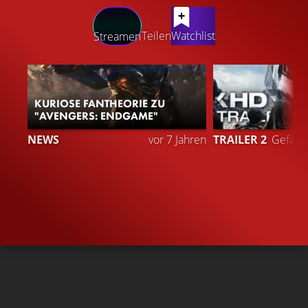
LATEST CONTENT
Teilen
Watchlist
Streamen
KURIOSE FANTHEORIE ZU
"AVENGERS: ENDGAME"
3
NEWS
vor 7 Jahren
TRAILER 2
Gefällt