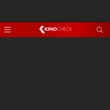
KINO
CHECK
App
DEMNÄCHST IM KINO
Steckerlfischfiasko
Ice Cream Man
Das Ende der Sterne
Exit 8
You, Me & Italy
Marsupilami