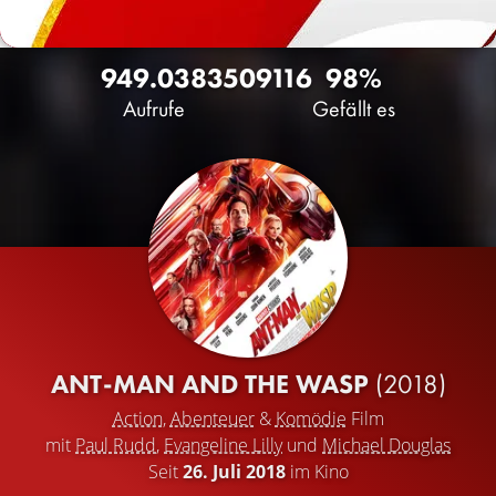
949.038
350
9116
98%
Aufrufe
Gefällt es
ANT-MAN AND THE WASP
(2018)
Action
,
Abenteuer
&
Komödie
Film
mit
Paul Rudd
,
Evangeline Lilly
und
Michael Douglas
Seit
26. Juli 2018
im Kino