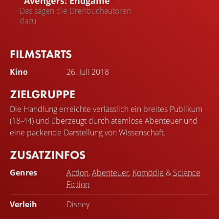
"Avengers: Endgame"
Das sagen die Drehbuchautoren
dazu
FILMSTARTS
Kino
26. Juli 2018
ZIELGRUPPE
Die Handlung erreichte verlässlich ein breites Publikum
(18-44) und überzeugt durch atemlose Abenteuer und
eine packende Darstellung von Wissenschaft.
ZUSATZINFOS
Genres
Action
,
Abenteuer
,
Komödie
&
Science
Fiction
Verleih
Disney