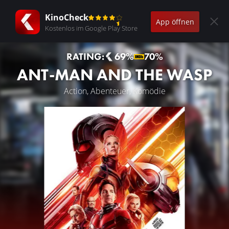
KinoCheck
App öffnen
Kostenlos im Google Play Store
RATING:
69%
70%
ANT-MAN AND THE WASP
Action, Abenteuer, Komödie