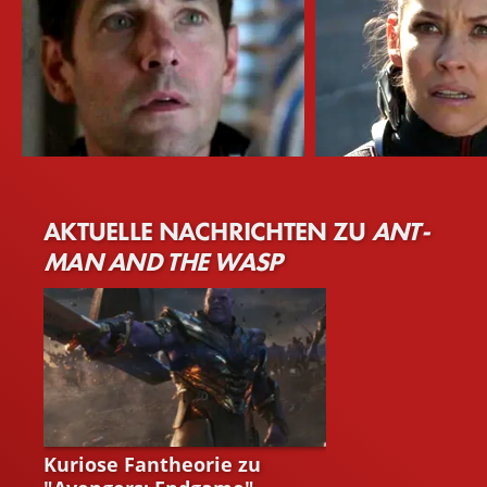
Paul Rudd
Evangeline Lilly
AKTUELLE NACHRICHTEN ZU
ANT-
Scott Lang / Ant-Man
Hope van Dyne / Th
MAN AND THE WASP
NEWS
Kuriose Fantheorie zu