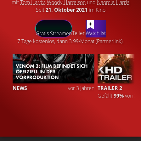
mit
Tom Hardy
,
Woody Harrelson
und
Naomie Harris
Seit
21. Oktober 2021
im Kino
LATEST CONTENT
Teilen
Watchlist
Gratis Streamen
7 Tage kostenlos, dann 3.99/Monat (Partnerlink).
VENOM 3: FILM BEFINDET SICH
OFFIZIELL IN DER
VORPRODUKTION
NEWS
vor 3 Jahren
TRAILER 2
Gefällt
99%
von
2.