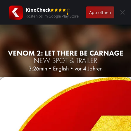
KinoCheck
App öffnen
Kostenlos im Google Play Store
VENOM 2: LET THERE BE CARNAGE
NEW SPOT & TRAILER
3:26min
•
English
•
vor 4 Jahren