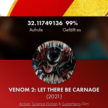
32.117
49
136
99%
Aufrufe
Gefällt es
VENOM 2: LET THERE BE CARNAGE
(2021)
Action
,
Science Fiction
&
Superhero
Film