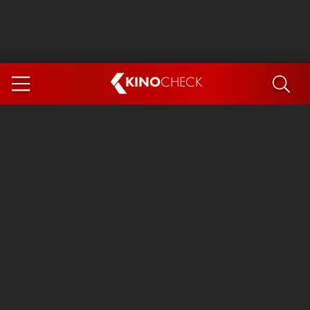
KINO
CHECK
App
DEMNÄCHST IM KINO
Steckerlfischfiasko
Ice Cream Man
Das Ende der Sterne
Exit 8
You, Me & Italy
Marsupilami