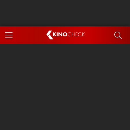
KINO
CHECK
App
DEMNÄCHST IM KINO
Steckerlfischfiasko
Ice Cream Man
Das Ende der Sterne
Exit 8
You, Me & Italy
Marsupilami