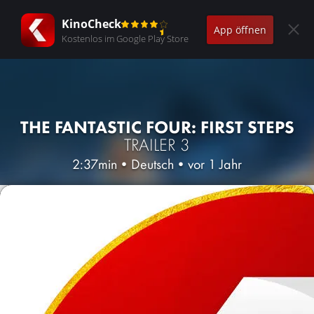
KinoCheck
App öffnen
Kostenlos im Google Play Store
THE FANTASTIC FOUR: FIRST STEPS
TRAILER 3
2:37min
•
Deutsch
•
vor 1 Jahr