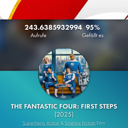
243.638
593
2994
95%
Aufrufe
Gefällt es
THE FANTASTIC FOUR: FIRST STEPS
(2025)
Superhero
,
Action
&
Science Fiction
Film