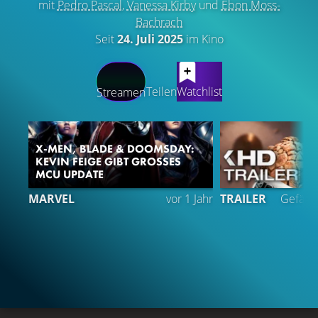
mit
Pedro Pascal
,
Vanessa Kirby
und
Ebon Moss-
Bachrach
Seit
24. Juli 2025
im Kino
LATEST CONTENT
Teilen
Watchlist
Streamen
X-MEN, BLADE & DOOMSDAY:
KEVIN FEIGE GIBT GROSSES M
CU UPDATE
3
MARVEL
vor 1 Jahr
TRAILER
Gefällt