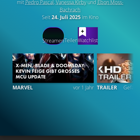
mit
Pedro Pascal
,
Vanessa Kirby
und
Ebon Moss-
Bachrach
Seit
24. Juli 2025
im Kino
LATEST CONTENT
Teilen
Watchlist
Streamen
X-MEN, BLADE & DOOMSDAY:
KEVIN FEIGE GIBT GROSSES M
CU UPDATE
3
MARVEL
vor 1 Jahr
TRAILER
Gefällt