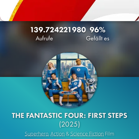
139.724
221
980
96%
Aufrufe
Gefällt es
THE FANTASTIC FOUR: FIRST STEPS
(2025)
Superhero
,
Action
&
Science Fiction
Film