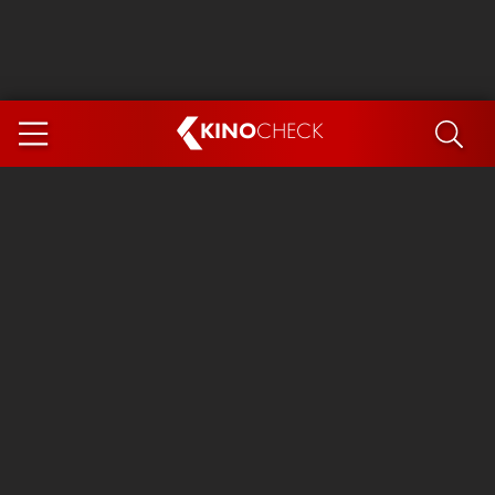
KINO
CHECK
App
DEMNÄCHST IM KINO
Steckerlfischfiasko
Ice Cream Man
Das Ende der Sterne
Exit 8
You, Me & Italy
Marsupilami