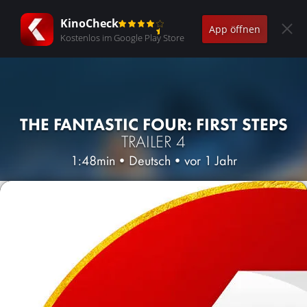
KinoCheck
App öffnen
Kostenlos im Google Play Store
THE FANTASTIC FOUR: FIRST STEPS
TRAILER 4
1:48min
•
Deutsch
•
vor 1 Jahr