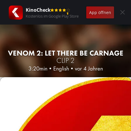
KinoCheck
App öffnen
Kostenlos im Google Play Store
VENOM 2: LET THERE BE CARNAGE
CLIP 2
3:20min
•
English
•
vor 4 Jahren