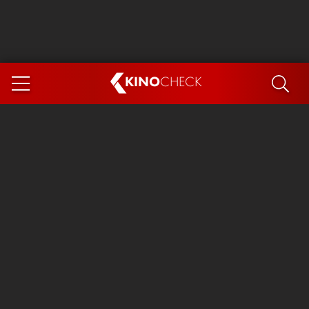
KINO
CHECK
App
DEMNÄCHST IM KINO
Steckerlfischfiasko
Ice Cream Man
Das Ende der Sterne
Exit 8
You, Me & Italy
Marsupilami