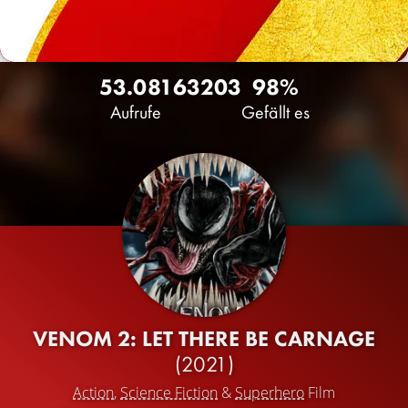
53.081
63
203
98%
Aufrufe
Gefällt es
VENOM 2: LET THERE BE CARNAGE
(2021)
Action
,
Science Fiction
&
Superhero
Film