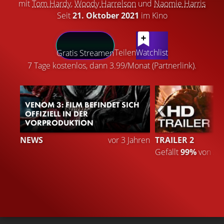
mit
Tom Hardy
,
Woody Harrelson
und
Naomie Harris
Seit
21. Oktober 2021
im Kino
LATEST CONTENT
Teilen
Watchlist
Gratis Streamen
7 Tage kostenlos, dann 3.99/Monat (Partnerlink).
VENOM 3: FILM BEFINDET SICH
OFFIZIELL IN DER
VORPRODUKTION
NEWS
vor 3 Jahren
TRAILER 2
Gefällt
99%
von
2.