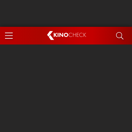
KINO
CHECK
App
DEMNÄCHST IM KINO
Steckerlfischfiasko
Ice Cream Man
Das Ende der Sterne
Exit 8
You, Me & Italy
Marsupilami