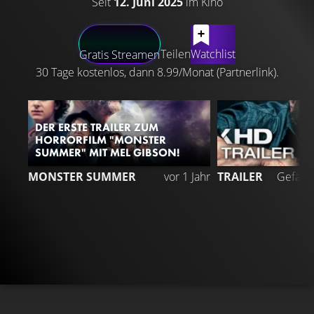
Seit
12. Juni 2025
im Kino
LATEST CONTENT
Teilen
Watchlist
Gratis Streamen
30 Tage kostenlos, dann 8.99/Monat (Partnerlink).
DER ERSTE TRAILER ZUM
HORRORFILM "MONSTER
SUMMER" MIT MEL GIBSON!
2
MONSTER SUMMER
vor 1 Jahr
TRAILER
Gefällt