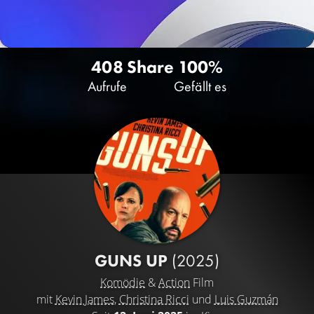
408
Share
100%
Aufrufe
Gefällt es
GUNS UP
(2025)
Komödie
&
Action
Film
mit
Kevin James
,
Christina Ricci
und
Luis Guzmán