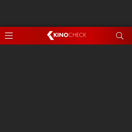
KINO
CHECK
App
DEMNÄCHST IM KINO
Steckerlfischfiasko
Ice Cream Man
Das Ende der Sterne
Exit 8
You, Me & Italy
Marsupilami