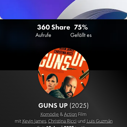
360
Share
75%
Aufrufe
Gefällt es
GUNS UP
(2025)
Komödie
&
Action
Film
mit
Kevin James
,
Christina Ricci
und
Luis Guzmán