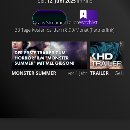
Seit
12. Juni 2025
im Kino
LATEST CONTENT
Teilen
Watchlist
Gratis Streamen
30 Tage kostenlos, dann 8.99/Monat (Partnerlink).
DER ERSTE TRAILER ZUM
HORRORFILM "MONSTER
SUMMER" MIT MEL GIBSON!
2
MONSTER SUMMER
vor 1 Jahr
TRAILER
Gefällt