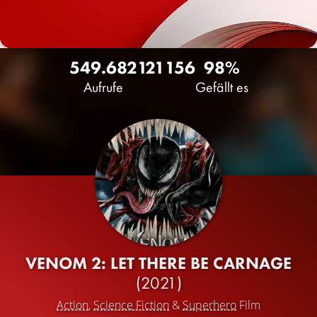
549.682
121
156
98%
Aufrufe
Gefällt es
VENOM 2: LET THERE BE CARNAGE
(2021)
Action
,
Science Fiction
&
Superhero
Film