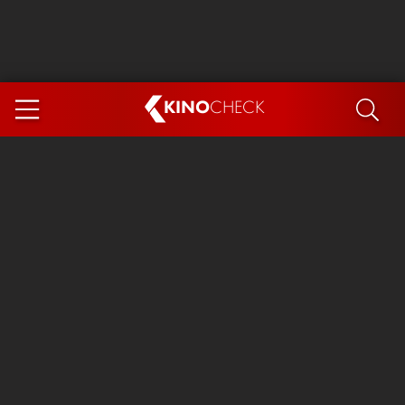
KINO
CHECK
App
DEMNÄCHST IM KINO
Steckerlfischfiasko
The Invite
Ice Cream Man
Das Ende der Sterne
Exit 8
You, Me & Italy