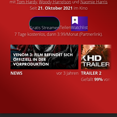
mit
Tom Hardy
,
Woody Harrelson
und
Naomie Harris
Seit
21. Oktober 2021
im Kino
LATEST CONTENT
Teilen
Watchlist
Gratis Streamen
7 Tage kostenlos, dann 3.99/Monat (Partnerlink).
VENOM 3: FILM BEFINDET SICH
OFFIZIELL IN DER
VORPRODUKTION
NEWS
vor 3 Jahren
TRAILER 2
Gefällt
99%
von
2.