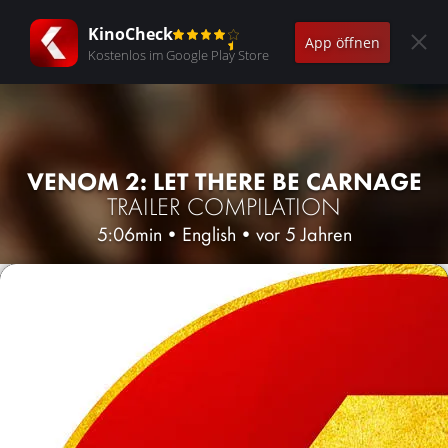
KinoCheck
App öffnen
Kostenlos im Google Play Store
VENOM 2: LET THERE BE CARNAGE
TRAILER COMPILATION
5:06min
•
English
•
vor 5 Jahren