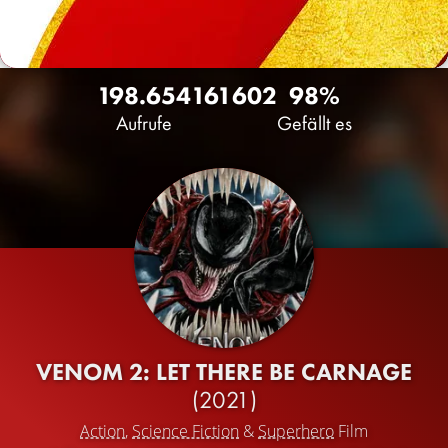
198.654
161
602
98%
Aufrufe
Gefällt es
VENOM 2: LET THERE BE CARNAGE
(2021)
Action
,
Science Fiction
&
Superhero
Film