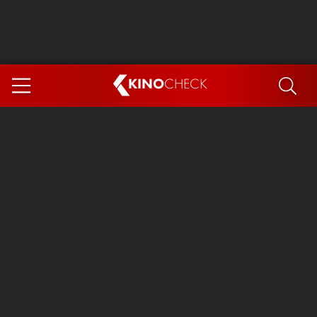
KINO
CHECK
App
DEMNÄCHST IM KINO
Steckerlfischfiasko
Ice Cream Man
Das Ende der Sterne
Exit 8
You, Me & Italy
Marsupilami