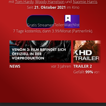
mit
Tom Hardy
,
Woody Harrelson
und
Naomie Harris
Seit
21. Oktober 2021
im Kino
LATEST CONTENT
Teilen
Watchlist
Gratis Streamen
7 Tage kostenlos, dann 3.99/Monat (Partnerlink).
VENOM 3: FILM BEFINDET SICH
OFFIZIELL IN DER
VORPRODUKTION
NEWS
vor 3 Jahren
TRAILER 2
Gefällt
99%
von
2.