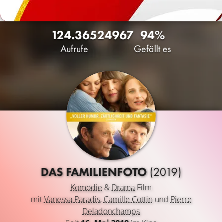
124.365
24
967
94%
Aufrufe
Gefällt es
DAS FAMILIENFOTO
(2019)
Komödie
&
Drama
Film
mit
Vanessa Paradis
,
Camille Cottin
und
Pierre
Deladonchamps