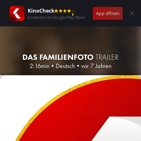
KinoCheck
App öffnen
Kostenlos im Google Play Store
DAS FAMILIENFOTO
TRAILER
2:16min
•
Deutsch
•
vor 7 Jahren