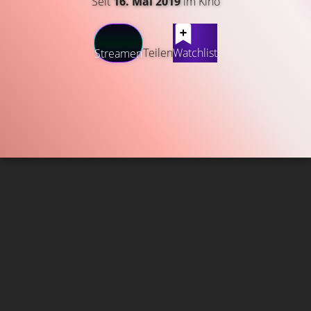
Seit
16. Mai 2019
im Kino
Teilen
Watchlist
Streamen