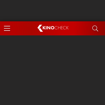
KINO
CHECK
App
DEMNÄCHST IM KINO
Steckerlfischfiasko
Ice Cream Man
Das Ende der Sterne
Exit 8
You, Me & Italy
Marsupilami