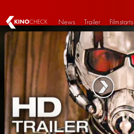
News
Trailer
Filmstarts
KINO
CHECK