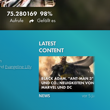
75.280
169
98%
Aufrufe
Gefällt es
LATEST
CONTENT
m
nd
Evangeline Lilly
BLACK ADAM, "ANT-MAN 3"
UND CO.: NEUIGKEITEN VON
MARVEL UND DC
NEWS
vor 5 Jahren
VI