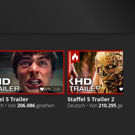
TRAILER
Gefällt
98%
von
2.474.799
TRAILER
Gefällt
99%
vo
99%
2:05
100%
el 5 Trailer
Staffel 5 Trailer 2
ch • Von
206.086
gesehen
Deutsch • Von
210.295
gesehe