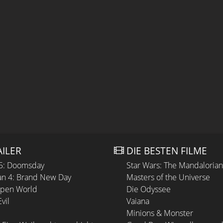
AILER
DIE BESTEN FILME
 5: Doomsday
Star Wars: The Mandaloria
n 4: Brand New Day
Masters of the Universe
Open World
Die Odyssee
vil
Vaiana
Minions & Monster