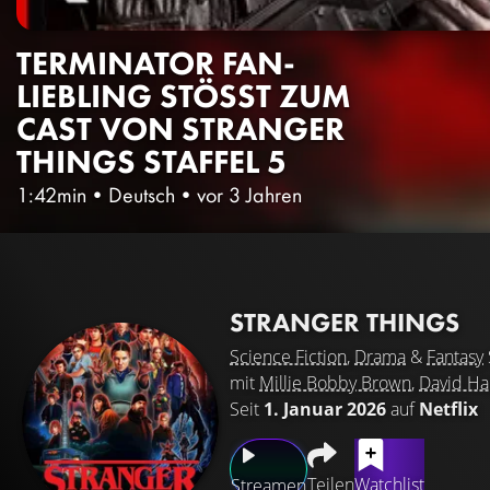
TERMINATOR FAN-
LIEBLING STÖSST ZUM C
AST VON STRANGER T
HINGS STAFFEL 5
1:42min
•
Deutsch
•
vor 3 Jahren
STRANGER THINGS
Science Fiction
,
Drama
&
Fantasy
mit
Millie Bobby Brown
,
David Ha
Seit
1. Januar 2026
auf
Netflix
Teilen
Watchlist
Streamen