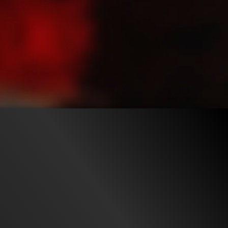
2.5M
98%
2:33
1M