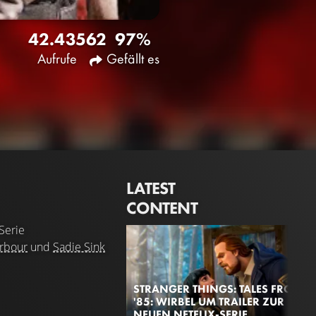
42.435
62
97%
Aufrufe
Gefällt es
LATEST
CONTENT
Serie
rbour
und
Sadie Sink
STRANGER THINGS: TALES FROM
'85: WIRBEL UM TRAILER ZUR
NEUEN NETFLIX-SERIE