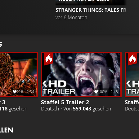
STRANGER THINGS: TALES FROM '85
vor 6 Monaten
S
99%
2:54
100%
2:48
r 3
Staffel 5 Trailer 2
Staff
118
gesehen
Deutsch • Von
559.043
gesehen
Deuts
LLEN