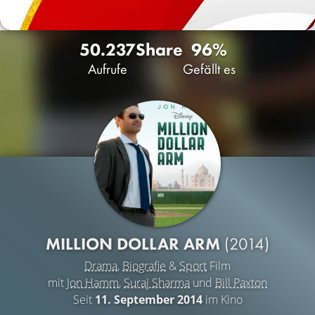
50.237
Share
96%
Aufrufe
Gefällt es
MILLION DOLLAR ARM
(2014)
Drama
,
Biografie
&
Sport
Film
mit
Jon Hamm
,
Suraj Sharma
und
Bill Paxton
Seit
11. September 2014
im Kino