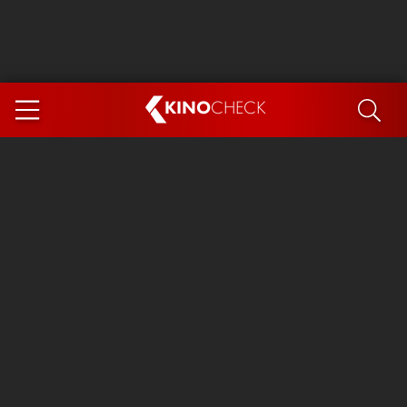
KINO
CHECK
App
DEMNÄCHST IM KINO
Steckerlfischfiasko
The Invite
Ice Cream Man
Das Ende der Sterne
Exit 8
You, Me & Italy