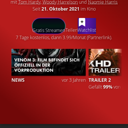
mit
Tom Hardy
,
Woody Harrelson
und
Naomie Harris
Seit
21. Oktober 2021
im Kino
LATEST CONTENT
Teilen
Watchlist
Gratis Streamen
7 Tage kostenlos, dann 3.99/Monat (Partnerlink).
VENOM 3: FILM BEFINDET SICH
OFFIZIELL IN DER
VORPRODUKTION
NEWS
vor 3 Jahren
TRAILER 2
Gefällt
99%
von
2.