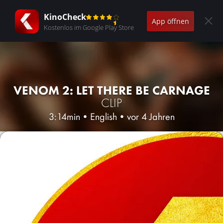
KinoCheck
App öffnen
Kostenlos im Google Play Store
VENOM 2: LET THERE BE CARNAGE
CLIP
3:14min
•
English
•
vor 4 Jahren