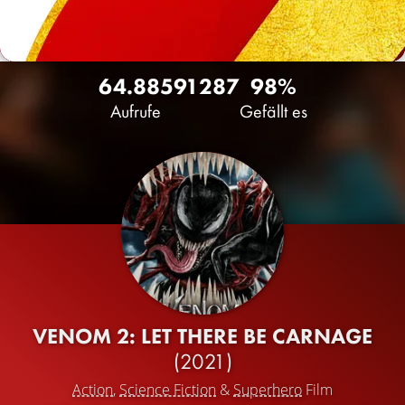
64.885
91
287
98%
Aufrufe
Gefällt es
VENOM 2: LET THERE BE CARNAGE
(2021)
Action
,
Science Fiction
&
Superhero
Film