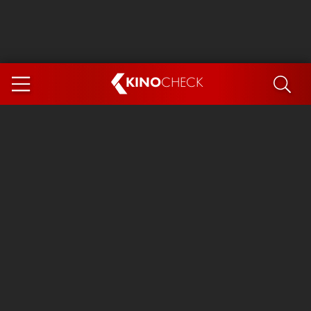
KINO
CHECK
App
DEMNÄCHST IM KINO
Steckerlfischfiasko
Ice Cream Man
Das Ende der Sterne
Exit 8
You, Me & Italy
Marsupilami