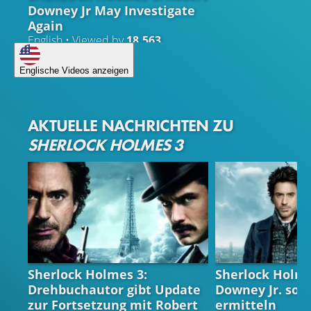
Downey Jr May Investigate
Again
English • Viewed by
18.563
Englische Videos anzeigen
AKTUELLE NACHRICHTEN ZU
SHERLOCK HOLMES 3
SHERLOCK HOLMES 3
SHERLOCK HOLM
Sherlock Holmes 3:
Sherlock Holme
Drehbuchautor gibt Update
Downey Jr. soll
zur Fortsetzung mit Robert
ermitteln