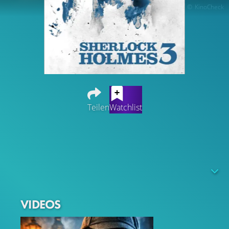
KinoCheck
Teilen
Watchlist
Über den genauen Inhalt von "Sherlock Holmes 3" stehen
uns leider keine Informationen zur Verfügung. Jedoch
haben wir bereits folgende Informationen in Bezug auf
die Besetzung: Robert Downey Jr. (als
Sherlock Holmes
),
Jude Law (als
Dr. John Watson
) & Rachel McAdams (als
Irene Adler
)
VIDEOS