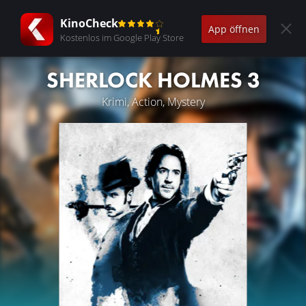
KinoCheck
App öffnen
Kostenlos im Google Play Store
SHERLOCK HOLMES 3
Krimi, Action, Mystery