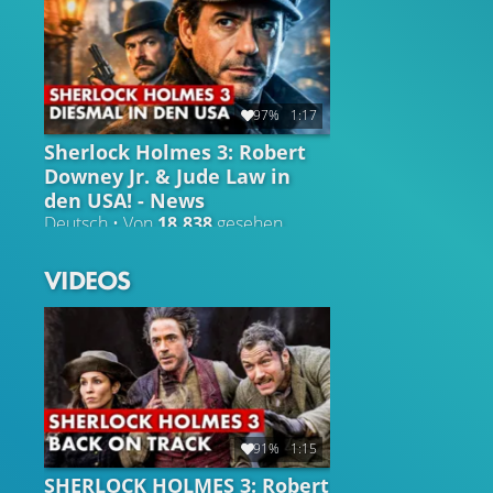
97%
1:17
Sherlock Holmes 3: Robert
Downey Jr. & Jude Law in
den USA! - News
Deutsch • Von
18.838
gesehen
VIDEOS
91%
1:15
SHERLOCK HOLMES 3: Robert