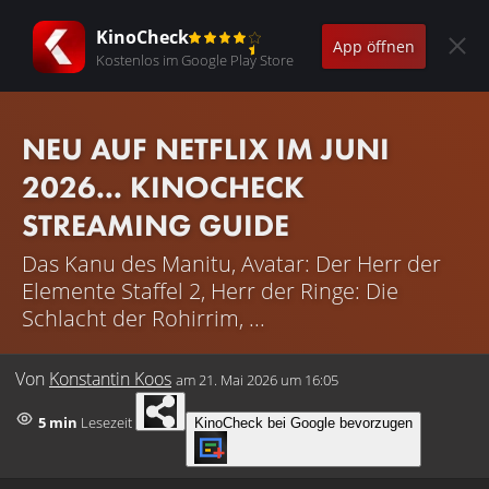
KinoCheck
App öffnen
Kostenlos im Google Play Store
NEU AUF NETFLIX IM JUNI
2026... KINOCHECK
STREAMING GUIDE
Das Kanu des Manitu, Avatar: Der Herr der
Elemente Staffel 2, Herr der Ringe: Die
Schlacht der Rohirrim, ...
Von
Konstantin Koos
am
21. Mai 2026 um 16:05
5 min
Lesezeit
KinoCheck bei Google bevorzugen