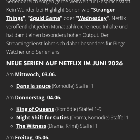
Serienbereich sorgen gerne weltweit für Gesprächsstoff.
Kein Wunder bei Highlight-Serien wie
"
Stranger
Things
"
,
"
Squid Game
"
oder
"
Wednesday
"
. Netflix
veröffentlicht jeden Monat zahlreiche neue Inhalte und
hat damit einen besonders hohen Output. Der
Streamingdienst lohnt sich daher besonders für Binge-
Watcher und Serienfans.
NEUE SERIEN AUF NETFLIX IM JUNI 2026
Am
Mittwoch, 03.06.
Dans la sauce
(Komödie) Staffel 1
Am
Donnerstag, 04.06.
King of Queens
(Komödie) Staffel 1-9
Night Shift for Cuties
(Drama, Komödie) Staffel 1
The Witness
(Drama, Krimi) Staffel 1
Am
Freitag, 05.06.