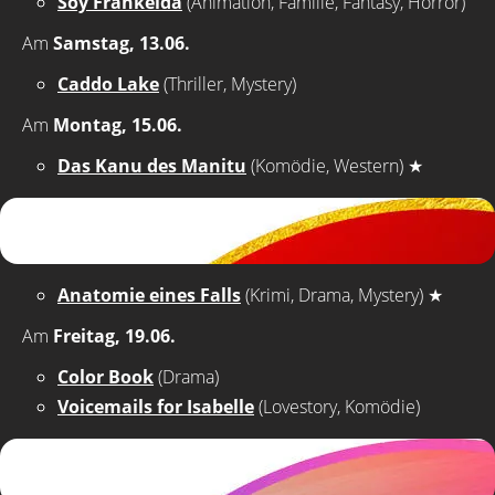
Soy Frankelda
(Animation, Familie, Fantasy, Horror)
Am
Samstag, 13.06.
Caddo Lake
(Thriller, Mystery)
Am
Montag, 15.06.
Das Kanu des Manitu
(Komödie, Western)
★
Anatomie eines Falls
(Krimi, Drama, Mystery)
★
Am
Freitag, 19.06.
Color Book
(Drama)
Voicemails for Isabelle
(Lovestory, Komödie)