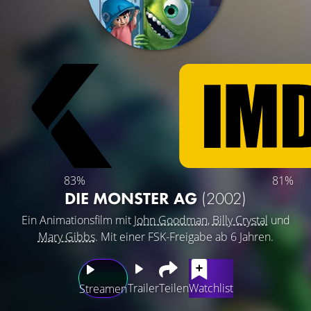
83%
81%
DIE MONSTER AG
(2002)
Ein Animationsfilm mit
John Goodman
,
Billy Crystal
und
Mary Gibbs
. Mit einer FSK-Freigabe ab 6 Jahren.
Trailer
Teilen
Watchlist
Streamen