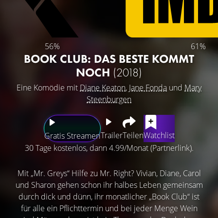
56%
61%
BOOK CLUB: DAS BESTE KOMMT
NOCH
(2018)
Eine Komödie mit
Diane Keaton
,
Jane Fonda
und
Mary
Steenburgen
Trailer
Teilen
Watchlist
Gratis Streamen
30 Tage kostenlos, dann 4.99/Monat (Partnerlink).
Mit „Mr. Greys“ Hilfe zu Mr. Right? Vivian, Diane, Carol
und Sharon gehen schon ihr halbes Leben gemeinsam
durch dick und dünn, ihr monatlicher „Book Club“ ist
für alle ein Pflichttermin und bei jeder Menge Wein