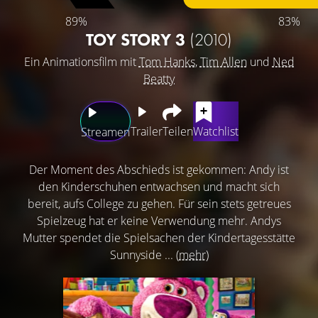
89%
83%
TOY STORY 3
(2010)
Ein Animationsfilm mit
Tom Hanks
,
Tim Allen
und
Ned
Beatty
Trailer
Teilen
Watchlist
Streamen
Der Moment des Abschieds ist gekommen: Andy ist
den Kinderschuhen entwachsen und macht sich
bereit, aufs College zu gehen. Für sein stets getreues
Spielzeug hat er keine Verwendung mehr. Andys
Mutter spendet die Spielsachen der Kindertagesstätte
Sunnyside ...
(mehr)