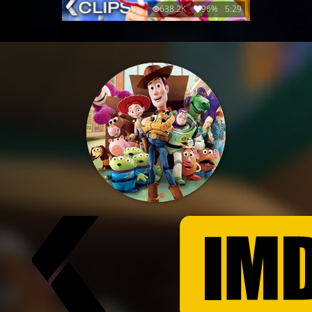
638.2K
96%
5:29