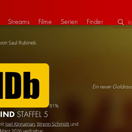
Streams
Filme
Serien
Finder
 von Saul Rubinek.
Ein neuer Goldraus
81%
KIND
STAFFEL 5
mit
Joel Kinnaman
,
Wrenn Schmidt
und
. März 2026 verfügbar.