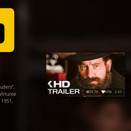
uders“,
34.7K
94%
2:43
Virtuose
 1951,