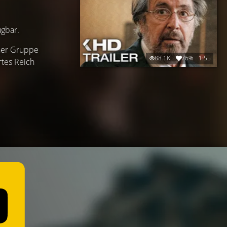
ügbar.
iner Gruppe
88.1K
76%
1:55
rtes Reich