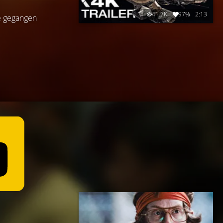
41.7K
97%
2:13
de gegangen