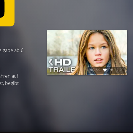
reigabe ab 6
5.6K
95%
2:20
ahren auf
t, begibt