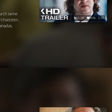
urch seine
65.5K
96%
2:35
rchsetzten.
anadas,