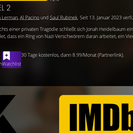
EL 2
n Lerman
,
Al Pacino
und
Saul Rubinek
. Seit 13. Januar 2023 verf
chts einer privaten Tragödie schließt sich Jonah Heidelbaum e
det, dass ein Ring von Nazi-Verschwörern daran arbeitet, ein Vie
30 Tage kostenlos, dann 8.99/Monat (Partnerlink).
n
Watchlist