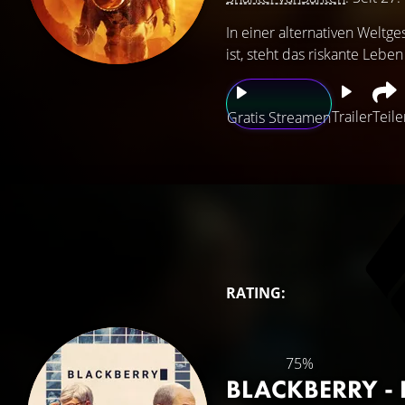
In einer alternativen Weltg
ist, steht das riskante Leb
Trailer
Teile
Gratis Streamen
RATING:
75%
BLACKBERRY -