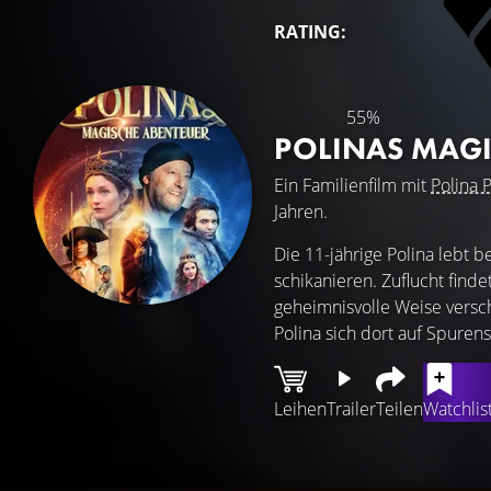
RATING:
55%
POLINAS MAGI
Ein Familienfilm mit
Polina
Jahren.
Die 11-jährige Polina lebt b
schikanieren. Zuflucht finde
geheimnisvolle Weise versc
Polina sich dort auf Spurens
Leihen
Trailer
Teilen
Watchlis