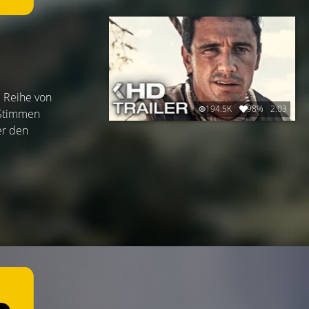
e Reihe von
194.5K
98%
2:03
 Stimmen
er den