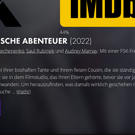
44%
SCHE ABENTEUER
(2022)
 Pechenenko
,
Saul Rubinek
und
Audrey Marnay
. Mit einer FSK-F
ei ihrer boshaften Tante und ihrem fiesen Cousin, die sie ständig
t sie in dem Filmstudio, das ihren Eltern gehörte, bevor sie vor J
hwanden. Um herauszufinden, was damals wirklich geschehen is
uche ...
(mehr)
t