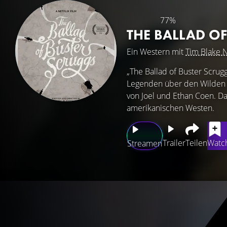
77%
THE BALLAD O
Ein Western mit
Tim Blake 
„The Ballad of Buster Scrugg
Legenden über den Wilden 
von Joel und Ethan Coen. D
amerikanischen Westen.
Trailer
Teilen
Watch
Streamen