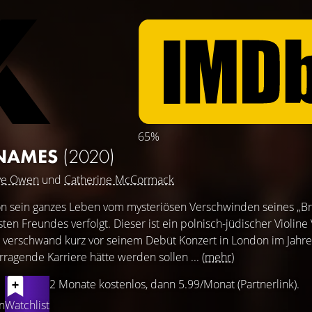
65%
 NAMES
(2020)
ve Owen
und
Catherine McCormack
n sein ganzes Leben vom mysteriösen Verschwinden seines „Br
n Freundes verfolgt. Dieser ist ein polnisch-jüdischer Violine 
 verschwand kurz vor seinem Debüt Konzert in London im Jahre
rragende Karriere hätte werden sollen ...
(mehr)
2 Monate kostenlos, dann 5.99/Monat (Partnerlink).
n
Watchlist