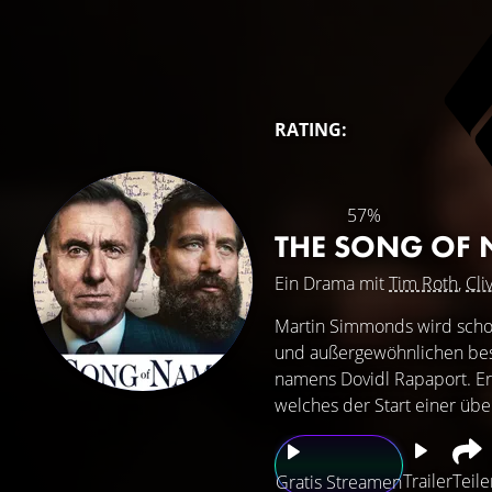
RATING:
57%
THE SONG OF
Ein Drama mit
Tim Roth
,
Cli
Martin Simmonds wird scho
und außergewöhnlichen beste
namens Dovidl Rapaport. Er
welches der Start einer übe
Trailer
Teile
Gratis Streamen