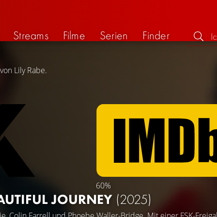
Streams
Filme
Serien
Finder
von Lily Rabe.
60%
EAUTIFUL JOURNEY
(2025)
ie
,
Colin Farrell
und
Phoebe Waller-Bridge
. Mit einer FSK-Freig