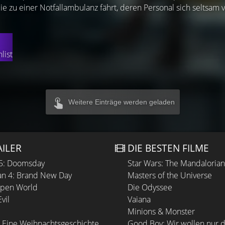
ie zu einer Notfallambulanz fährt, deren Personal sich seltsam ve
list
Weitere Einträge werden geladen
AILER
DIE BESTEN FILME
 5: Doomsday
Star Wars: The Mandaloria
n 4: Brand New Day
Masters of the Universe
Open World
Die Odyssee
vil
Vaiana
Minions & Monster
 Eine Weihnachtsgeschichte
Good Boy: Wir wollen nur d