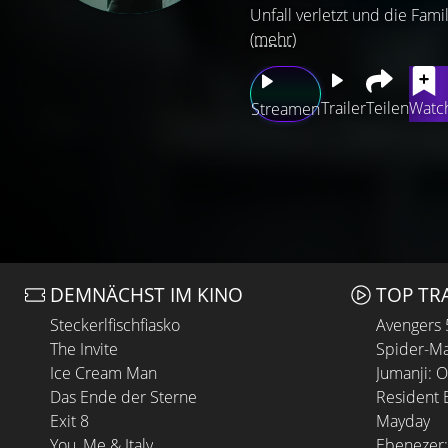
Unfall verletzt und die Famil
(mehr)
Trailer
Teilen
Watch
Streamen
DEMNÄCHST IM KINO
TOP TR
Steckerlfischfiasko
Avengers
The Invite
Spider-Ma
Ice Cream Man
Jumanji: 
Das Ende der Sterne
Resident E
Exit 8
Mayday
You, Me & Italy
Ebenezer: