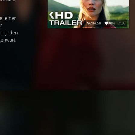
ei einer
204.5K
98%
3:20
r
für jeden
egenwart