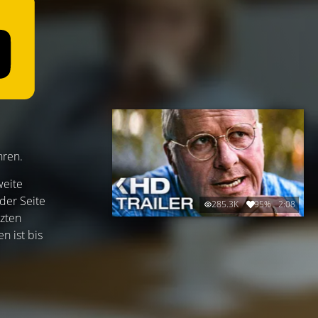
hren.
weite
der Seite
285.3K
95%
2:08
tzten
n ist bis