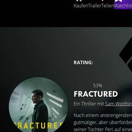
Kaufen
Trailer
Teilen
Watchlis
RATING:
53%
FRACTURED
Ein Thriller mit
Sam Worthin
Nach einem anstrengenden 
gutmütiger, aber überforder
seiner Tochter Peri auf eine