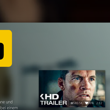
anne und
580.5K
98%
2:12
i bei einem