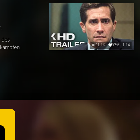
.
r des
51.1K
97%
1:14
e kämpfen