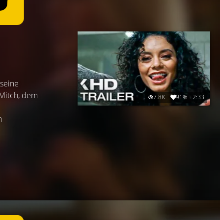
 seine
 Mitch, dem
7.8K
91%
2:33
n