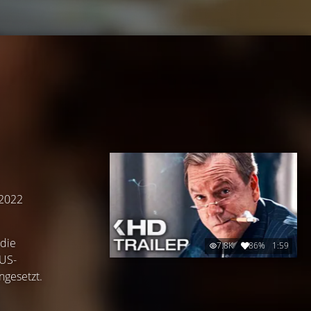
 2022
 die
7.8K
86%
1:59
 US-
ngesetzt.