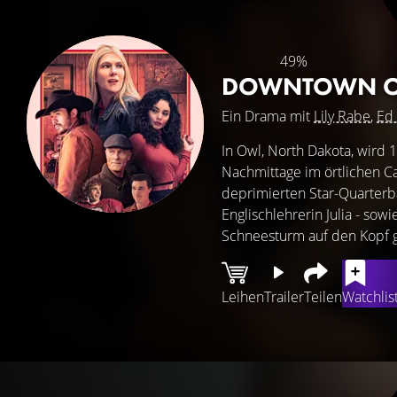
49%
DOWNTOWN 
Ein Drama mit
Lily Rabe
,
Ed 
In Owl, North Dakota, wird
Nachmittage im örtlichen C
deprimierten Star-Quarterb
Englischlehrerin Julia - so
Schneesturm auf den Kopf ge
Leihen
Trailer
Teilen
Watchlis