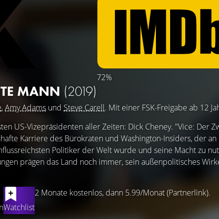
72%
EITE MANN
(2019)
e
,
Amy Adams
und
Steve Carell
. Mit einer FSK-Freigabe ab 12 Ja
gsten US-Vizepräsidenten aller Zeiten: Dick Cheney. "Vice: Der Z
afte Karriere des Bürokraten und Washington-Insiders, der an 
flussreichsten Politiker der Welt wurde und seine Macht zu nu
ngen prägen das Land noch immer, sein außenpolitisches Wirke
2 Monate kostenlos, dann 5.99/Monat (Partnerlink).
n
Watchlist