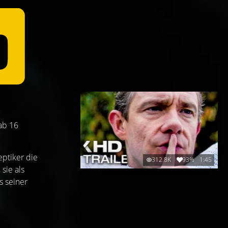
 ab 16
ptiker die
312.8K
93%
1:45
sie als
s seiner