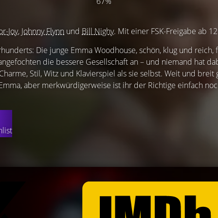
67%
or-Joy
,
Johnny Flynn
und
Bill Nighy
. Mit einer FSK-Freigabe ab 12
rhunderts: Die junge Emma Woodhouse, schön, klug und reich, f
angefochten die bessere Gesellschaft an – und niemand hat da
rme, Stil, Witz und Klavierspiel als sie selbst. Weit und breit 
s Emma, aber merkwürdigerweise ist ihr der Richtige einfach noc
list