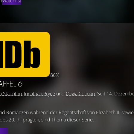
n
Watchlist
86%
AFFEL 6
a Staunton
,
Jonathan Pryce
und
Olivia Colman
. Seit 14. Dezemb
 und Romanzen während der Regentschaft von Elizabeth II. sowie
 des 20. Jh. prägten, sind Thema dieser Serie.