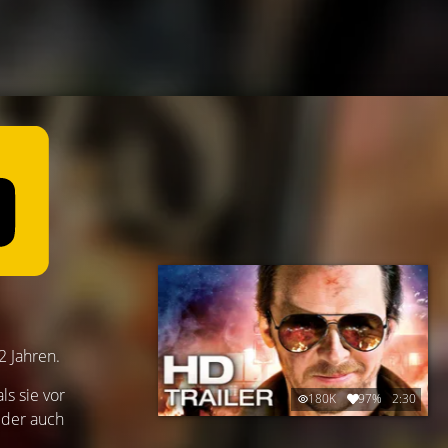
2 Jahren.
s sie vor
180K
97%
2:30
 der auch