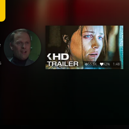
e
s
55.8K
92%
1:48