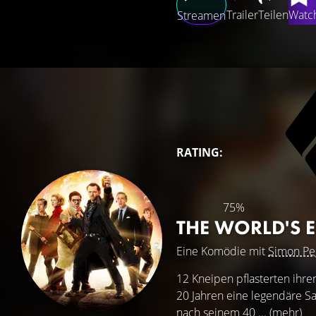
Trailer
Teilen
Watch
Streamen
RATING:
75%
THE WORLD'S 
Eine Komödie mit
Simon Pe
12 Kneipen pflasterten ihre
20 Jahren eine legendäre Sa
nach seinem 40 ...
(mehr)