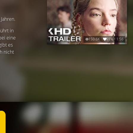
 Jahren.
ührt in
bei eine
150.6K
91%
1:56
gibt es
h nicht