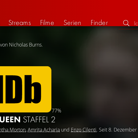
Streams
Filme
Serien
Finder
 von Nicholas Burns.
77%
QUEEN
STAFFEL 2
tha Morton
,
Amrita Acharia
und
Enzo Cilenti
. Seit 8. Dezember