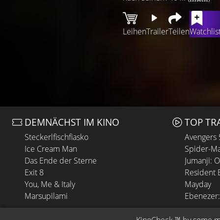
Leihen
Trailer
Teilen
Watchlis
DEMNÄCHST IM KINO
TOP TR
Steckerlfischfiasko
Avengers
Ice Cream Man
Spider-Ma
Das Ende der Sterne
Jumanji: 
Exit 8
Resident E
You, Me & Italy
Mayday
Marsupilami
Ebenezer: