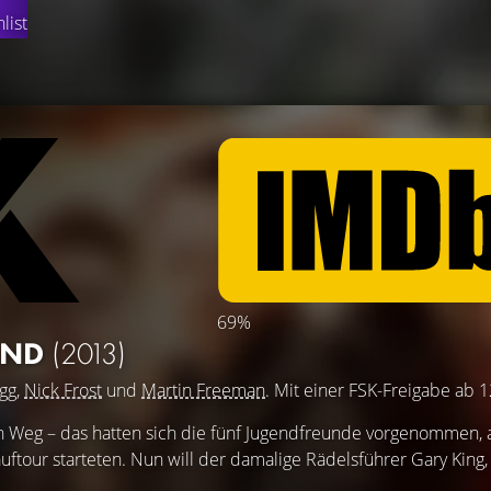
list
69%
END
(2013)
gg
,
Nick Frost
und
Martin Freeman
. Mit einer FSK-Freigabe ab 1
n Weg – das hatten sich die fünf Jugendfreunde vorgenommen, al
uftour starteten. Nun will der damalige Rädelsführer Gary King,