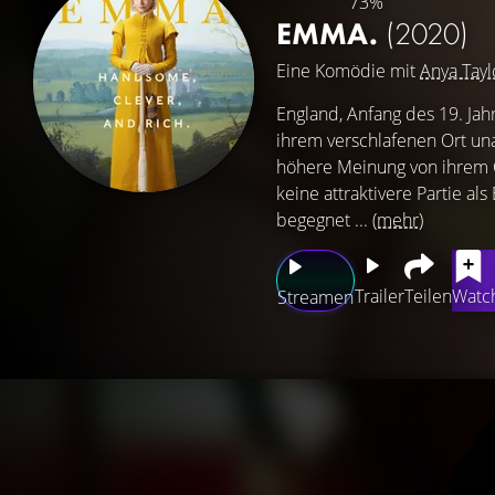
73%
EMMA.
(2020)
Eine Komödie mit
Anya Tayl
England, Anfang des 19. Jah
ihrem verschlafenen Ort un
höhere Meinung von ihrem Cha
keine attraktivere Partie al
begegnet ...
(mehr)
Trailer
Teilen
Watch
Streamen