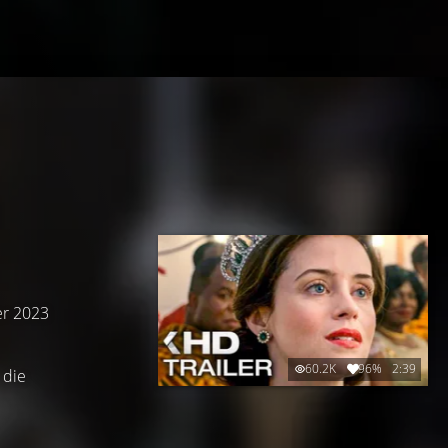
er 2023
60.2K
96%
2:39
 die