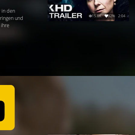
 in den
15.8K
92%
2:04
bringen und
 ihre