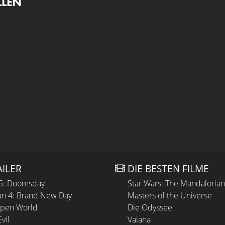
LLEN
AILER
DIE BESTEN FILME
 5: Doomsday
Star Wars: The Mandaloria
n 4: Brand New Day
Masters of the Universe
Open World
Die Odyssee
vil
Vaiana