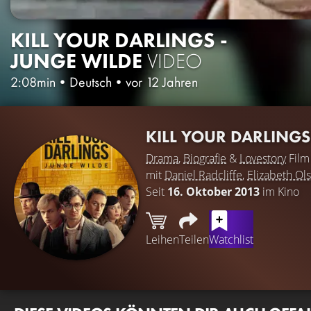
KILL YOUR DARLINGS -
JUNGE WILDE
VIDEO
2:08min
•
Deutsch
•
vor 12 Jahren
KILL YOUR DARLINGS
Drama
,
Biografie
&
Lovestory
Film
mit
Daniel Radcliffe
,
Elizabeth Ol
Seit
16. Oktober 2013
im Kino
Leihen
Teilen
Watchlist