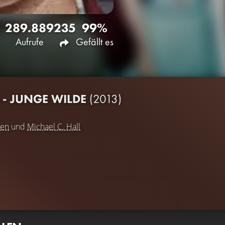
289.889
235
99%
Aufrufe
Gefällt es
 - JUNGE WILDE
(2013)
sen
und
Michael C. Hall