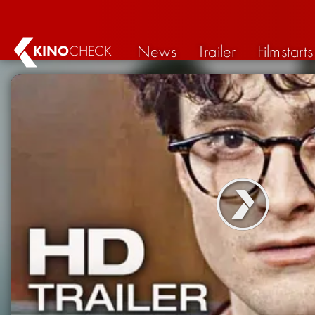
News
Trailer
Filmstarts
KINO
CHECK