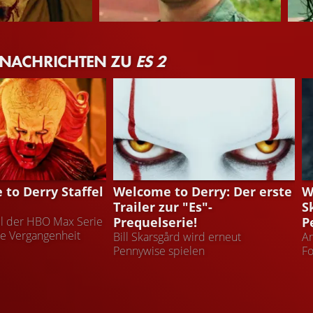
James McAvoy
Jess
 NACHRICHTEN ZU
ES 2
Bill Denbrough
Beve
 TO DERRY
ES: WELCOME TO DERRY
E
 to Derry Staffel
Welcome to Derry: Der erste
W
Trailer zur "Es"-
S
Prequelserie!
P
el der HBO Max Serie
die Vergangenheit
Bill Skarsgård wird erneut
An
Pennywise spielen
Fo