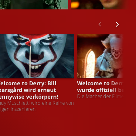
ica Chastain
James Ransone
rly Marsh
Eddie Kaspbrak
S
NEWS
elcome to Derry: Bill
Welcome to Derry: Es
karsgård wird erneut
wurde offiziell bestät
ennywise verkörpern!
Die Macher der Filme sind
dy Muschietti wird eine Reihe von
lgen inszenieren