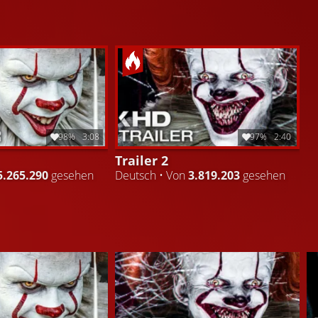
98%
3:08
97%
2:40
Trailer 2
5.265.290
gesehen
Deutsch • Von
3.819.203
gesehen