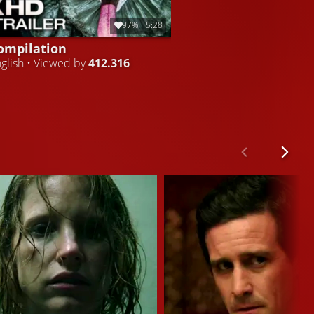
97%
5:28
ompilation
glish • Viewed by
412.316