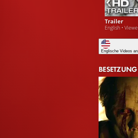
Trailer
English • View
Englische Videos an
BESETZUNG