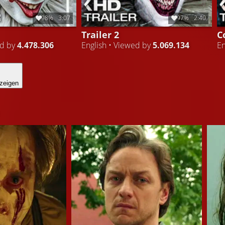
98%
3:07
97%
2:40
Trailer 2
C
ed by
4.478.306
English • Viewed by
5.069.134
En
zeigen