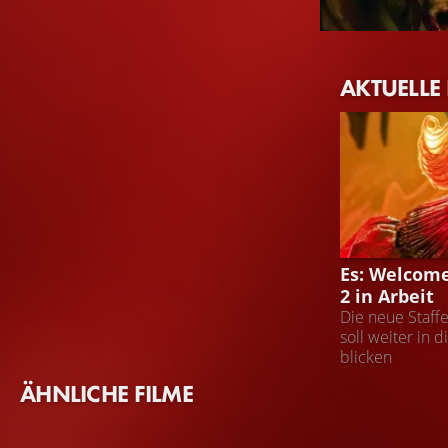
Bill Skarsgård
AKTUELLE
Pennywise
ES: WELCOME
Es: Welcome
2 in Arbeit
Die neue Staff
soll weiter in 
blicken
ÄHNLICHE FILME