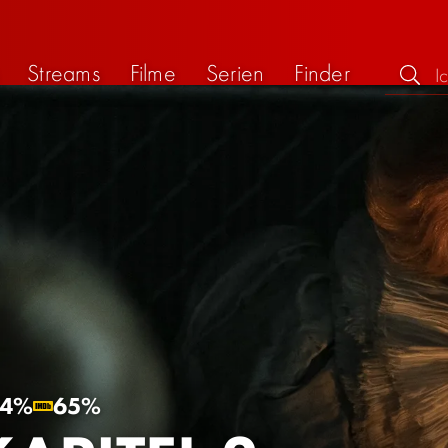
Streams
Filme
Serien
Finder
64%
65%