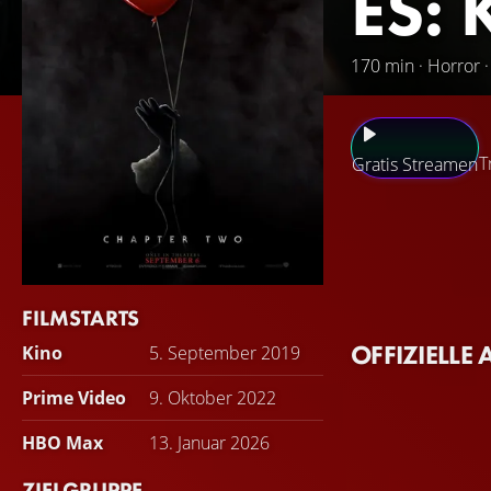
ES: 
170 min · Horror 
T
Gratis Streamen
27 Jahre sind ver
Derry erneut von 
ist… Lange ringt e
zerstreut. Sie al
FILMSTARTS
daran, was damals
OFFIZIELLE 
Kino
5. September 2019
Tozier, als sie de
zurück nach Derry
Prime Video
9. Oktober 2022
auftretenden Bies
HBO Max
13. Januar 2026
ZIELGRUPPE