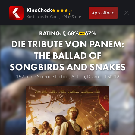
KinoCheck
App öffnen
Kostenlos im Google Play Store
RATING:
68%
67%
DIE TRIBUTE VON PANEM:
THE BALLAD OF
SONGBIRDS AND SNAKES
157 min · Science Fiction, Action, Drama · FSK 12