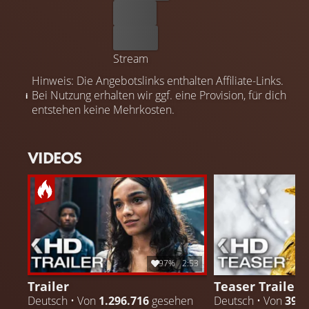
Leihen
Kaufen
Stream
Hinweis: Die Angebotslinks enthalten Affiliate-Links.
Bei Nutzung erhalten wir ggf. eine Provision, für dich
entstehen keine Mehrkosten.
VIDEOS
97%
2:53
Trailer
Teaser Trailer
Deutsch • Von
1.296.716
gesehen
Deutsch • Von
394.