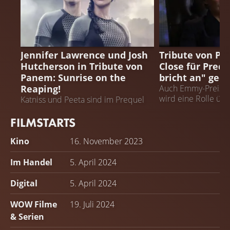
DIE TRIBUTE VON PANEM:
SUNRISE ON THE REAPING
TRIBUTE VON P
Jennifer Lawrence und Josh
Tribute von Pa
Hutcherson in Tribute von
Close für Prequ
Panem: Sunrise on the
bricht an" geca
Reaping!
Auch Emmy-Preisträ
wird eine Rolle ü
Katniss und Peeta sind im Prequel
zu sehen
FILMSTARTS
Kino
16. November 2023
Im Handel
5. April 2024
Digital
5. April 2024
WOW Filme
19. Juli 2024
& Serien