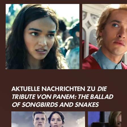
Rachel Zegler
Tom Blyth
AKTUELLE NACHRICHTEN ZU
DIE
Lucy Gray Baird
Coriolanus Snow
TRIBUTE VON PANEM: THE BALLAD
OF SONGBIRDS AND SNAKES