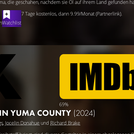
a, die geschahen, nachdem sie Öl auf ihrem Land gefunden ha
7 Tage kostenlos, dann 9.99/Monat (Partnerlink).
n
Watchlist
69%
P IN YUMA COUNTY
(2024)
gs
,
Jocelin Donahue
und
Richard Brake