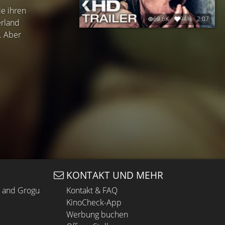
ie ihren
69.6K
94%
2:07
erland
. Aber
KONTAKT UND MEHR
n and Grogu
Kontakt & FAQ
KinoCheck-App
Werbung buchen