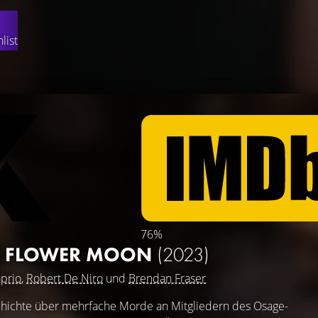
list
76%
HE FLOWER MOON
(2023)
prio
,
Robert De Niro
und
Brendan Fraser
hichte über mehrfache Morde an Mitgliedern des Osage-