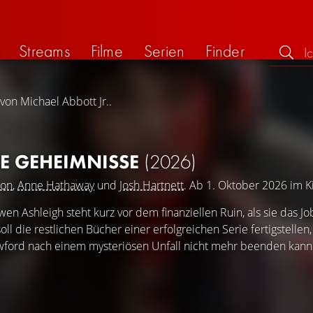
Streams
Filme
Serien
Finder
von Michael Abbott Jr..
LE GEHEIMNISSE
(2026)
son
,
Anne Hathaway
und
Josh Hartnett
. Ab 1. Oktober 2026 im K
owen Ashleigh steht kurz vor dem finanziellen Ruin, als sie das 
ll die restlichen Bücher einer erfolgreichen Serie fertigstellen,
awford nach einem mysteriösen Unfall nicht mehr beenden kann 