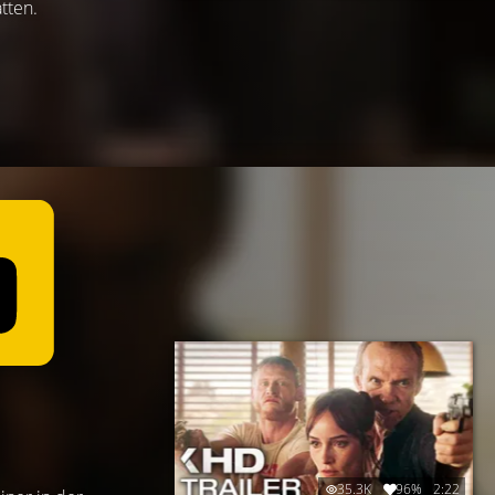
tten.
35.3K
96%
2:22