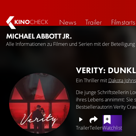
News
Trailer
Filmstarts
KINO
CHECK
MICHAEL ABBOTT JR.
Alle Informationen zu Filmen und Serien mit der Beteiligung 
VERITY: DUNK
Ein Thriller mit
Dakota John
Die junge Schriftstellerin L
ihres Lebens annimmt: Sie so
Bestsellerautorin Verity Cr
Trailer
Teilen
Watchlist