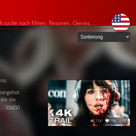
ino.
Jobangebot
 die die
...
(mehr)
115K
97%
2:08