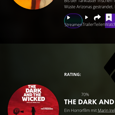
Bis der Tanklaster frischen 
Wüste Arizonas gestrandet. D
Trailer
Teilen
Watch
Streamen
RATING:
70%
THE DARK AND
Ein Horrorfilm mit
Marin Ire