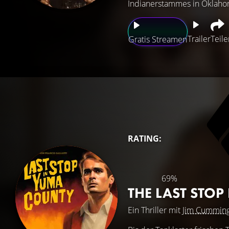
Indianerstammes in Oklahom
Trailer
Teile
Gratis Streamen
RATING:
69%
THE LAST STO
Ein Thriller mit
Jim Cummin