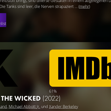
Treibstoff bringt, sind diverse Gestalten in einem abgelegenen D
ie Tanks sind leer, die Nerven strapaziert ...
(mehr)
list
61%
 THE WICKED
(2022)
land
,
Michael Abbott Jr.
und
Xander Berkeley