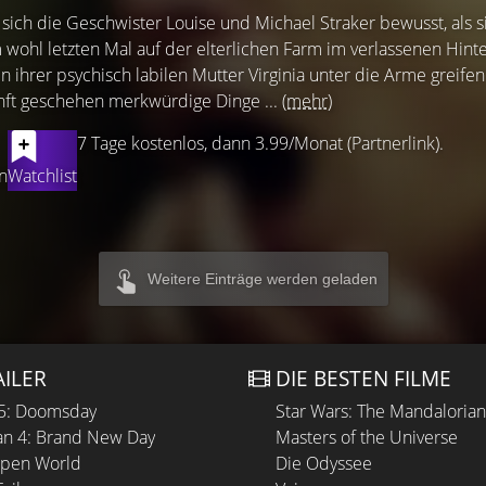
sich die Geschwister Louise und Michael Straker bewusst, als s
wohl letzten Mal auf der elterlichen Farm im verlassenen Hint
 ihrer psychisch labilen Mutter Virginia unter die Arme greifen
nft geschehen merkwürdige Dinge ...
(mehr)
7 Tage kostenlos, dann 3.99/Monat (Partnerlink).
n
Watchlist
Weitere Einträge werden geladen
AILER
DIE BESTEN FILME
 5: Doomsday
Star Wars: The Mandaloria
n 4: Brand New Day
Masters of the Universe
Open World
Die Odyssee