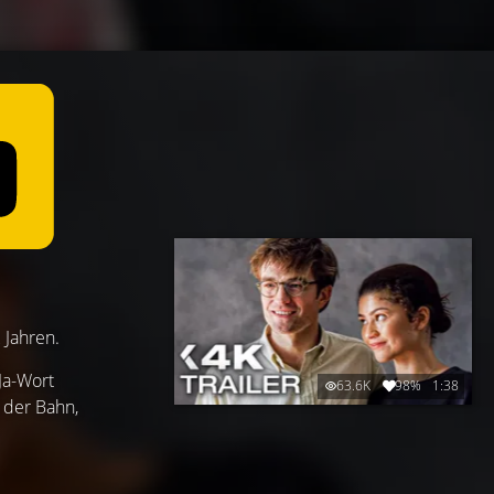
 Jahren.
Ja-Wort
63.6K
98%
1:38
 der Bahn,