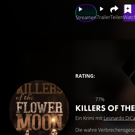
Trailer
Teilen
Watch
Streamen
RATING:
77%
KILLERS OF T
Ein Krimi mit
Leonardo DiCa
Die wahre Verbrechensgesc