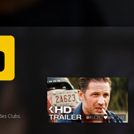
des Clubs.
414.2K
99%
2:21