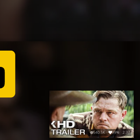
540.5K
99%
2:37