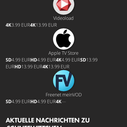
Videoload
4K
3.99 EUR
4K
13.99 EUR
Apple TV Store
SD
4.99 EUR
HD
4.99 EUR
4K
4.99 EUR
SD
13.99
EUR
HD
13.99 EUR
4K
13.99 EUR
Freenet meinVOD
SD
4.99 EUR
HD
4.99 EUR
4K
—
AKTUELLE NACHRICHTEN ZU