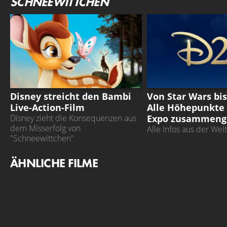
SCHNEEWITTCHEN
BAMBI
D23
Disney streicht den Bambi
Von Star Wars bis
Live-Action-Film
Alle Höhepunkte 
Expo zusammeng
Disney zieht die Konsequenzen aus
dem Misserfolg von
Alle Infos aus der Wel
"Schneewittchen"
ÄHNLICHE FILME