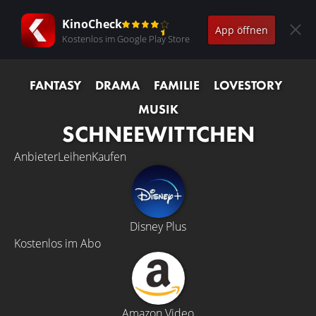
KinoCheck
App öffnen
Kostenlos im Google Play Store
FANTASY
DRAMA
FAMILIE
LOVESTORY
MUSIK
SCHNEEWITTCHEN
Anbieter
Leihen
Kaufen
Disney Plus
Kostenlos im Abo
Amazon Video