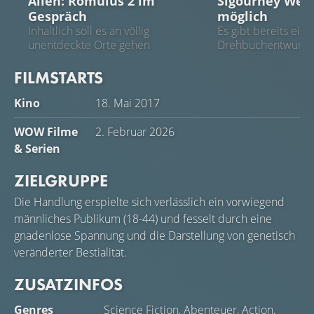
Alien: Romulus 2 im
Sigourney Weav
Gespräch
möglich
Inhaltlich soll es an völlig
Es gibt bereits ein
unentdeckte Orte gehen
Drehbuchentwurf
FILMSTARTS
Kino
18. Mai 2017
WOW Filme
2. Februar 2026
& Serien
ZIELGRUPPE
Die Handlung erspielte sich verlässlich ein vorwiegend
männliches Publikum (18-44) und fesselt durch eine
gnadenlose Spannung und die Darstellung von genetisch
veränderter Bestialität.
ZUSATZINFOS
Genres
Science Fiction
,
Abenteuer
,
Action
,