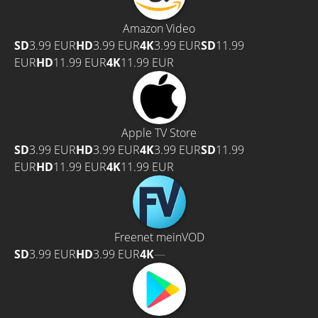
Amazon Video
SD
3.99 EUR
HD
3.99 EUR
4K
3.99 EUR
SD
11.99
EUR
HD
11.99 EUR
4K
11.99 EUR
Apple TV Store
SD
3.99 EUR
HD
3.99 EUR
4K
3.99 EUR
SD
11.99
EUR
HD
11.99 EUR
4K
11.99 EUR
Freenet meinVOD
SD
3.99 EUR
HD
3.99 EUR
4K
—