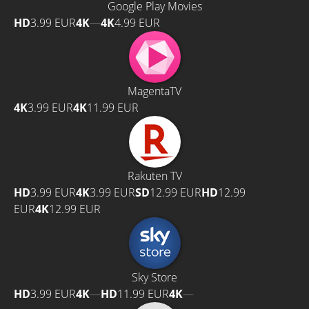
Google Play Movies
HD
3.99 EUR
4K
—
4K
4.99 EUR
MagentaTV
4K
3.99 EUR
4K
11.99 EUR
Rakuten TV
HD
3.99 EUR
4K
3.99 EUR
SD
12.99 EUR
HD
12.99
EUR
4K
12.99 EUR
Sky Store
HD
3.99 EUR
4K
—
HD
11.99 EUR
4K
—