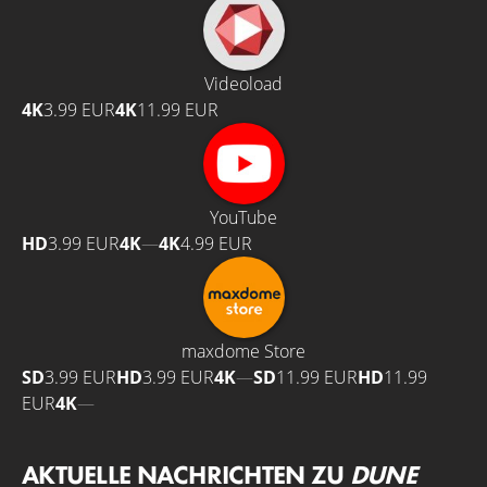
Videoload
4K
3.99 EUR
4K
11.99 EUR
YouTube
HD
3.99 EUR
4K
—
4K
4.99 EUR
maxdome Store
SD
3.99 EUR
HD
3.99 EUR
4K
—
SD
11.99 EUR
HD
11.99
EUR
4K
—
AKTUELLE NACHRICHTEN ZU
DUNE