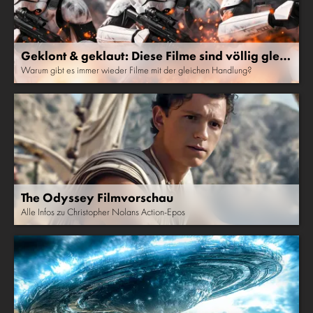
Geklont & geklaut: Diese Filme sind völlig gleic
h!
Warum gibt es immer wieder Filme mit der gleichen Handlung?
The Odyssey Filmvorschau
Alle Infos zu Christopher Nolans Action-Epos