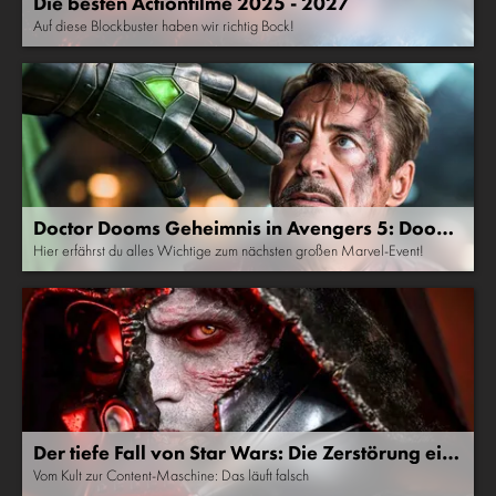
Die besten Actionfilme 2025 - 2027
Auf diese Blockbuster haben wir richtig Bock!
Doctor Dooms Geheimnis in Avengers 5: Dooms
day Filmvorschau
Hier erfährst du alles Wichtige zum nächsten großen Marvel-Event!
Der tiefe Fall von Star Wars: Die Zerstörung ein
er Legende
Vom Kult zur Content-Maschine: Das läuft falsch