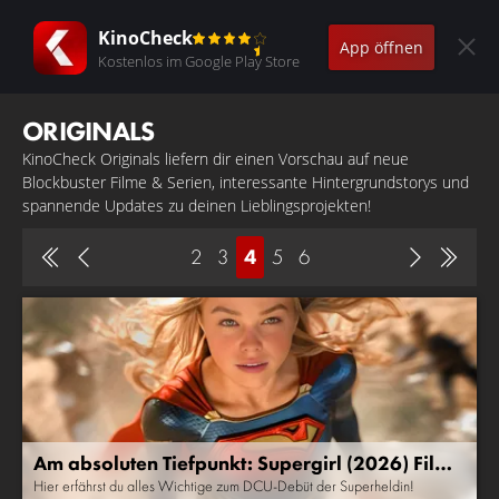
KinoCheck
App öffnen
Kostenlos im Google Play Store
ORIGINALS
KinoCheck Originals liefern dir einen Vorschau auf neue
Blockbuster Filme & Serien, interessante Hintergrundstorys und
spannende Updates zu deinen Lieblingsprojekten!
2
3
4
5
6
Am absoluten Tiefpunkt: Supergirl (2026) Filmv
orschau
Hier erfährst du alles Wichtige zum DCU-Debüt der Superheldin!