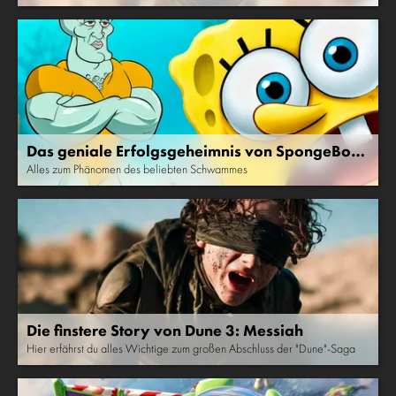
Das geniale Erfolgsgeheimnis von SpongeBob
Schwammkopf
Alles zum Phänomen des beliebten Schwammes
Die finstere Story von Dune 3: Messiah
Hier erfährst du alles Wichtige zum großen Abschluss der "Dune"-Saga