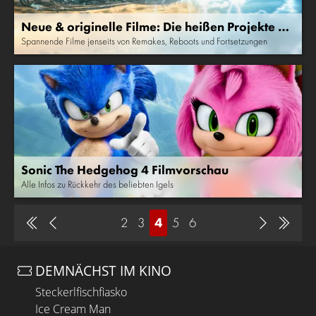
Neue & originelle Filme: Die heißen Projekte vo
n Tom Cruise, Steven Spielberg und Co.
Spannende Filme jenseits von Remakes, Reboots und Fortsetzungen
Sonic The Hedgehog 4 Filmvorschau
Alle Infos zu Rückkehr des beliebten Igels
2
3
4
5
6
DEMNÄCHST IM KINO
Steckerlfischfiasko
Ice Cream Man