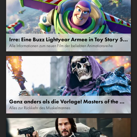
Irre: Eine Buzz Lightyear Armee in Toy Story 5! -
Filmvorschau
Alle Informationen zum neuen Film der beliebten Animationsreihe
Ganz anders als die Vorlage! Masters of the Un
iverse Filmvorschau
Alles zur Rückkehr des Muskelmannes