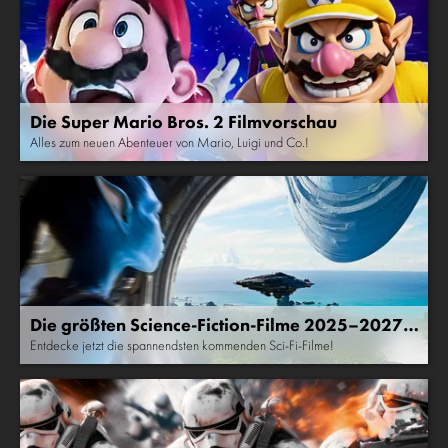
Die Super Mario Bros. 2 Filmvorschau
Alles zum neuen Abenteuer von Mario, Luigi und Co.!
Die größten Science-Fiction-Filme 2025–2027:
Avatar 3, Dune 3, Star Wars...
Entdecke jetzt die spannendsten kommenden Sci-Fi-Filme!